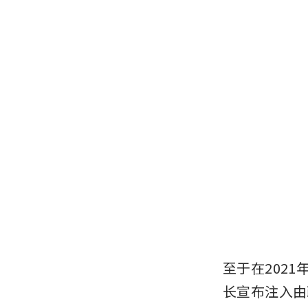
至于在202
长宣布注入由政