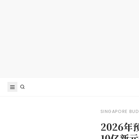
SINGAPORE BU
2026
10亿新