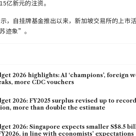
15亿新元的注资。
g 表示，自挂牌基金推出以来，新加坡交易所的上市
苏迹象”。
get 2026 highlights: AI ‘champions’, foreign 
eaks, more CDC vouchers
get 2026: FY2025 surplus revised up to record
lion, more than double the estimate
get 2026: Singapore expects smaller S$8.5 bil
FY2026, in line with economists’ expectations