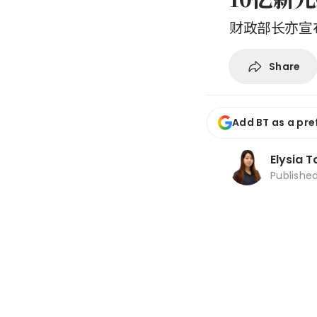
财政部长亦宣
Share
Add BT as a pre
Elysia T
Publishe