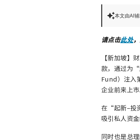
本文由AI
请点击
此处
，
【新加坡】财政
款，通过为“起
Fund）注
企业前来上市
在“起新–投
吸引私人资金
同时也是总理