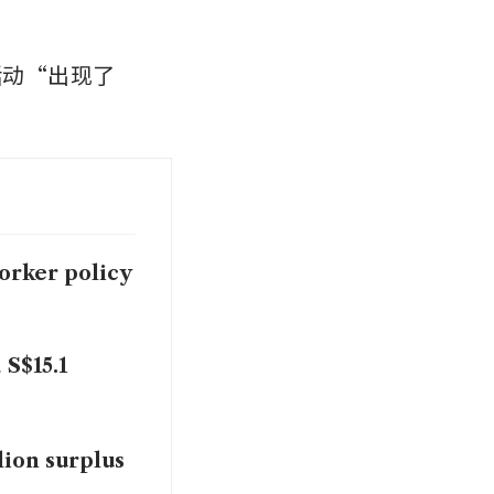
活动“出现了
worker policy
 S$15.1
lion surplus