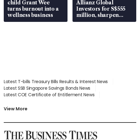
child Grant Wee
Allianz Global
turns burnout into a
Investors for S$555
wellness business
million, sharpen
wealth advisory
focus
Latest T-bills Treasury Bills Results & Interest News
Latest SSB Singapore Savings Bonds News
Latest COE Certificate of Entitlement News
Latest Johor-Singapore SEZ News
Latest BTO Build To Order & Sales of Balance News
View More
Latest STI Straits Times Index News
Latest SGX Dividends, Share Price News
Latest Bonds Market News
Latest Singapore Stocks To Buy News