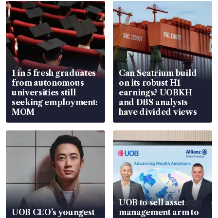
1 in 5 fresh graduates
Can Seatrium build
from autonomous
on its robust H1
universities still
earnings? UOBKH
seeking employment:
and DBS analysts
MOM
have divided views
UOB to sell asset
UOB CEO’s youngest
management arm to