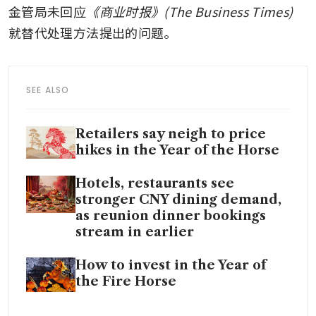
金管局未回应
《商业时报》(The Business Times)
就替代处理方法提出的问题。 
SEE ALSO
Retailers say neigh to price
hikes in the Year of the Horse
Hotels, restaurants see
stronger CNY dining demand,
as reunion dinner bookings
stream in earlier
How to invest in the Year of
the Fire Horse