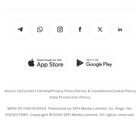
Capital Markets & Currencies
Working Life
thrive
Newsletters
Watches & Jewellery
Tech in Asia
Podcasts
Arts & Design
Asean Business
Personal Subscription
BT Luxe
Global Enterprise
Group Subscription
Travel & Wellness
SGSME
Paid Press Release
Hospitality Partners
Advertise with Us
Events & Awards
About Us
Contact Us
Help
Privacy Policy
Terms & Conditions
Cookie Policy
Data Protection Policy
中文版 (beta)
MDDI (P) 046/10/2024. Published by SPH Media Limited, Co. Regn. No.
202120748H. Copyright © 2026 SPH Media Limited. All rights reserved.