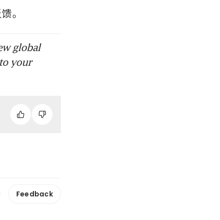
反馈。
ew global
to your
Feedback