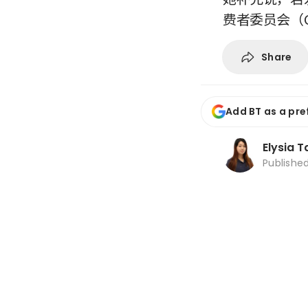
费者委员会（
Share
Add BT as a pre
Elysia T
Publishe