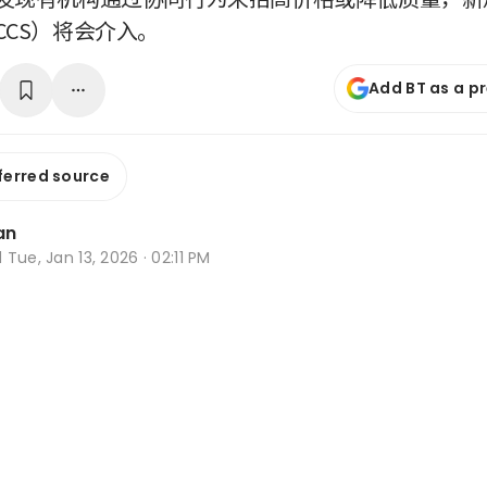
CCS）将会介入。
Add BT as a p
ferred source
an
d
Tue, Jan 13, 2026 · 02:11 PM