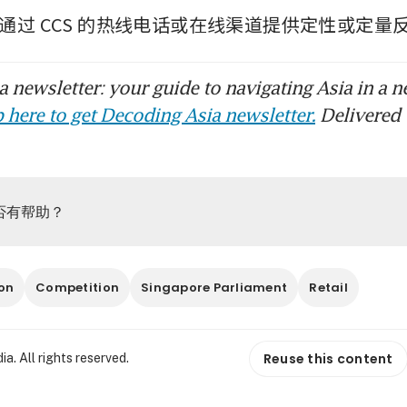
通过 CCS 的热线电话或在线渠道提供定性或定量
 newsletter: your guide to navigating Asia in a n
 here to get Decoding Asia newsletter.
Delivered 
否有帮助？
on
Competition
Singapore Parliament
Retail
Reuse this content
. All rights reserved.