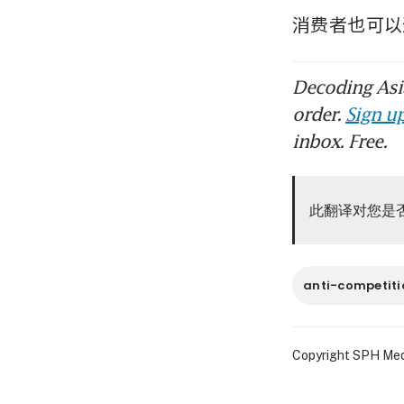
消费者也可以
Decoding Asia
order.
Sign up
inbox. Free.
此翻译对您是
anti-competiti
Copyright SPH Media