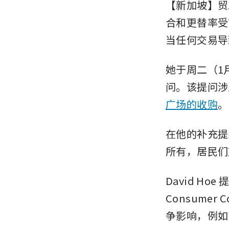
【新加坡】贸工
合和更替率受
当任何交易导
她于周二（1月
问。该提问涉及一
广场的收购
。
在他的补充提
所有，居民们
David Ho
Consumer 
争影响，例如