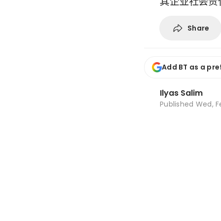
其企业社会责
Share
Add BT as a pre
Ilyas Salim
Published
Wed, F