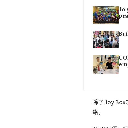
To 
pra
Bui
UOL
em
除了Joy 
络。