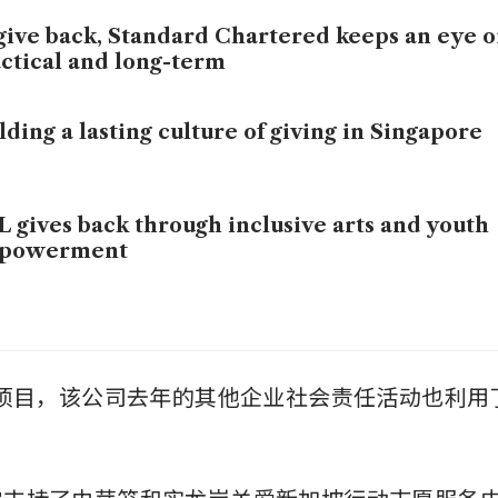
give back, Standard Chartered keeps an eye o
ctical and long-term
lding a lasting culture of giving in Singapore
 gives back through inclusive arts and youth
powerment
Box项目，该公司去年的其他企业社会责任活动也利