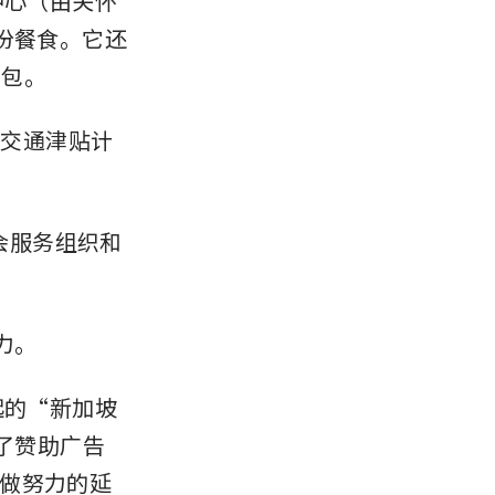
中心（由关怀
份餐食。它还
品包。
疗交通津贴计
社会服务组织和
力。
起的“新加坡
提供了赞助广告
做努力的延