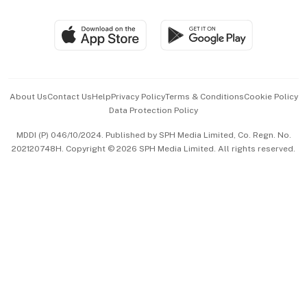
Group Subscription
Travel & Wellness
SGSME
Paid Press Release
Hospitality Partners
Advertise with Us
Events & Awards
About Us
Contact Us
Help
Privacy Policy
Terms & Conditions
Cookie Policy
Data Protection Policy
中文版 (beta)
MDDI (P) 046/10/2024. Published by SPH Media Limited, Co. Regn. No.
202120748H. Copyright © 2026 SPH Media Limited. All rights reserved.