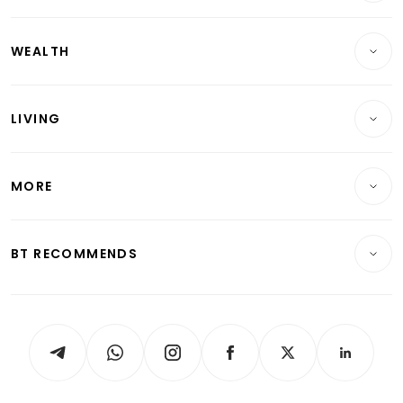
Companies & Markets
Residential
WEALTH
Banking & Finance
Commercial & Industrial
Wealth
Reits & Property
Singapore
LIVING
Wealth & Investing
Energy & Commodities
International
Lifestyle
Personal Finance
Telcos, Media & Tech
Startups & Tech
MORE
Food & Drink
Crypto & Alternative Assets
Transport & Logistics
Opinion & Features
E-paper
Motoring
Insurance
Consumer & Healthcare
ESG
BT RECOMMENDS
Videos
Style & Society
Capital Markets & Currencies
Working Life
thrive
Newsletters
Watches & Jewellery
Tech in Asia
Podcasts
Arts & Design
Asean Business
Personal Subscription
BT Luxe
Global Enterprise