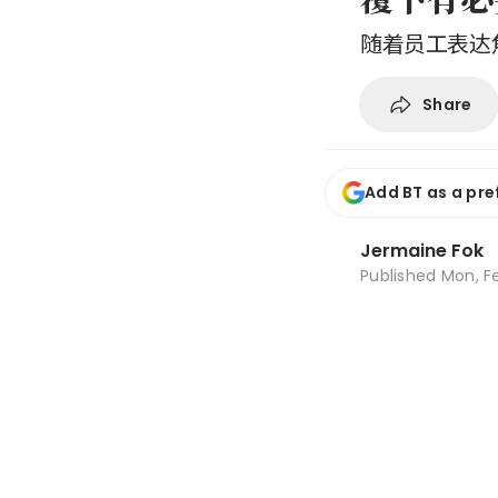
随着员工表达
Share
Add BT as a pre
Jermaine Fok
Published
Mon, Fe