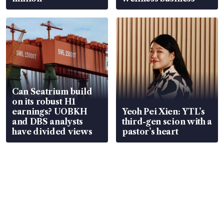
Can Seatrium build
on its robust H1
earnings? UOBKH
Yeoh Pei Xien: YTL’s
and DBS analysts
third-gen scion with a
have divided views
pastor’s heart