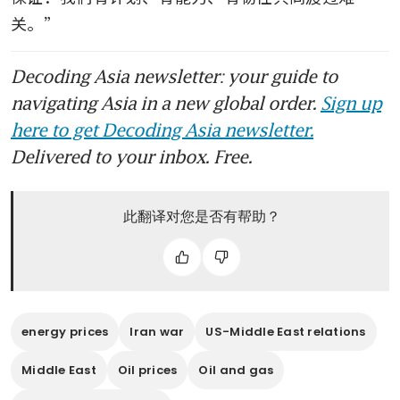
关。”
Decoding Asia newsletter: your guide to
navigating Asia in a new global order.
Sign up
here to get Decoding Asia newsletter.
Delivered to your inbox. Free.
此翻译对您是否有帮助？
energy prices
Iran war
US-Middle East relations
Middle East
Oil prices
Oil and gas