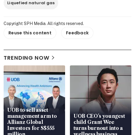
Liquefied natural gas
Copyright SPH Media. All rights reserved.
Reuse this content
Feedback
TRENDING NOW
UOB to sell asset
management arm to
UOB CEO’s youngest
Allianz Global
child Grant Wee
Investors for S$555
turns burnout into a
million
wellness business