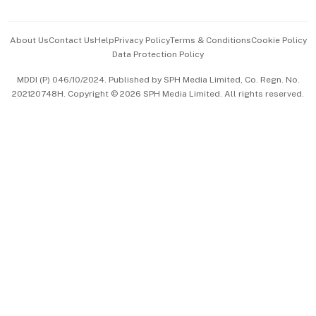
Advertise with Us
Events & Awards
About Us
Contact Us
Help
Privacy Policy
Terms & Conditions
Cookie Policy
Data Protection Policy
中文版 (beta)
MDDI (P) 046/10/2024. Published by SPH Media Limited, Co. Regn. No.
202120748H. Copyright © 2026 SPH Media Limited. All rights reserved.