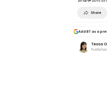
Share
Add BT as a pre
Tessa 
Publishe