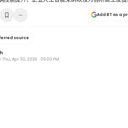
Add BT as a p
ferred source
Oh
d
Thu, Apr 30, 2026 · 05:00 PM