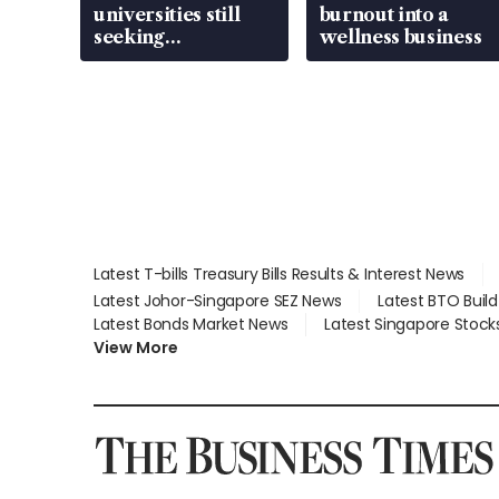
universities still
burnout into a
seeking
wellness business
employment: MOM
Latest T-bills Treasury Bills Results & Interest News
Latest Johor-Singapore SEZ News
Latest BTO Buil
Latest Bonds Market News
Latest Singapore Stock
View More