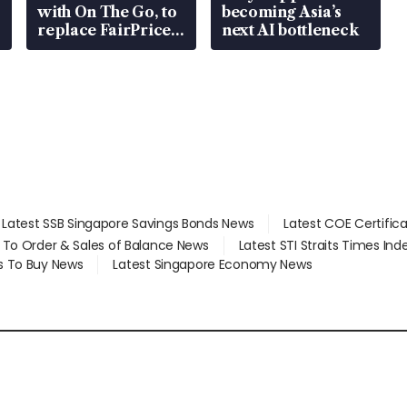
with On The Go, to
becoming Asia’s
replace FairPrice
next AI bottleneck
at 58 Esso stations
Latest SSB Singapore Savings Bonds News
Latest COE Certific
d To Order & Sales of Balance News
Latest STI Straits Times In
s To Buy News
Latest Singapore Economy News