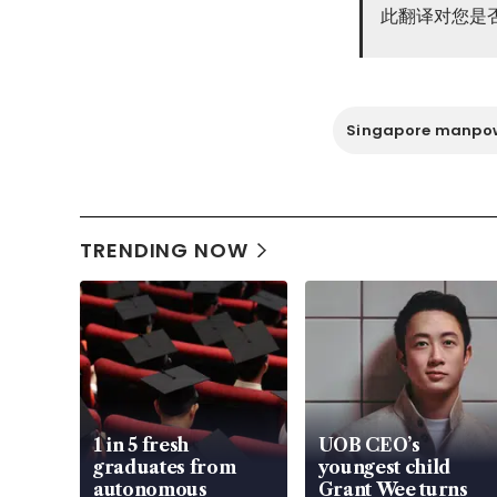
此翻译对您是
Singapore manpo
TRENDING NOW
1 in 5 fresh
UOB CEO’s
graduates from
youngest child
autonomous
Grant Wee turns