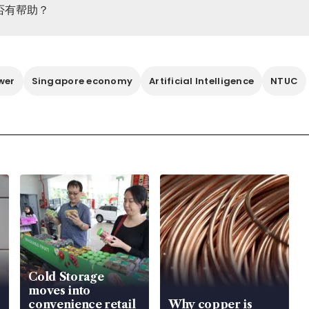
否有帮助？
wer
Singapore economy
Artificial Intelligence
NTUC
Cold Storage
moves into
convenience retail
Why copper is