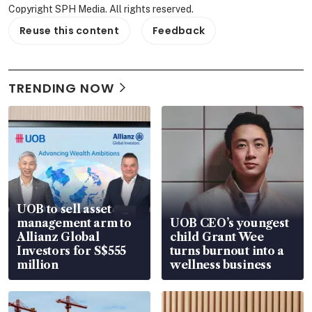
Copyright SPH Media. All rights reserved.
Reuse this content
Feedback
TRENDING NOW
UOB to sell asset
management arm to
UOB CEO’s youngest
Allianz Global
child Grant Wee
Investors for S$555
turns burnout into a
million
wellness business