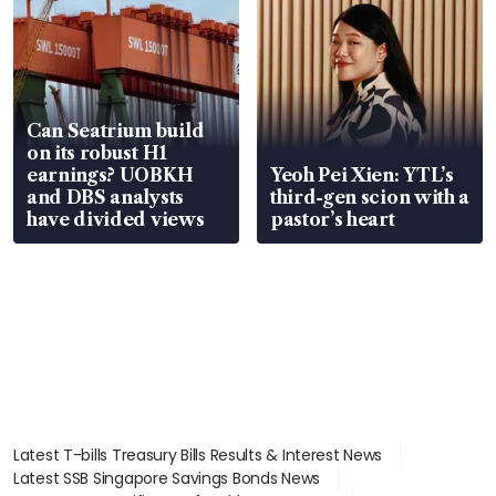
Can Seatrium build
on its robust H1
earnings? UOBKH
Yeoh Pei Xien: YTL’s
and DBS analysts
third-gen scion with a
have divided views
pastor’s heart
Latest T-bills Treasury Bills Results & Interest News
Latest SSB Singapore Savings Bonds News