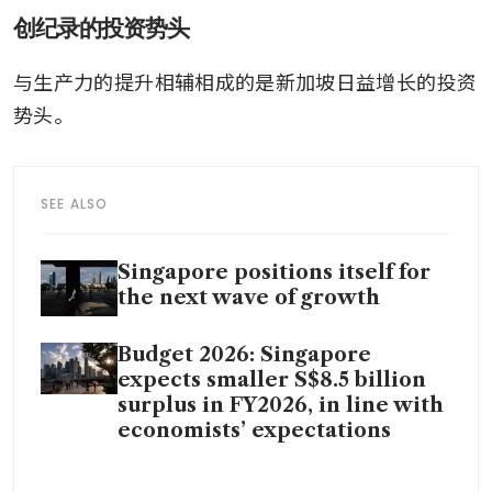
创纪录的投资势头
与生产力的提升相辅相成的是新加坡日益增长的投资
势头。 
SEE ALSO
Singapore positions itself for
the next wave of growth
Budget 2026: Singapore
expects smaller S$8.5 billion
surplus in FY2026, in line with
economists’ expectations