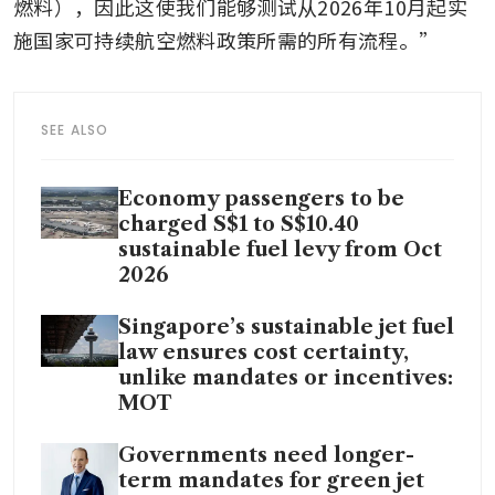
燃料），因此这使我们能够测试从2026年10月起实
施国家可持续航空燃料政策所需的所有流程。”
SEE ALSO
Economy passengers to be
charged S$1 to S$10.40
sustainable fuel levy from Oct
2026
Singapore’s sustainable jet fuel
law ensures cost certainty,
unlike mandates or incentives:
MOT
Governments need longer-
term mandates for green jet