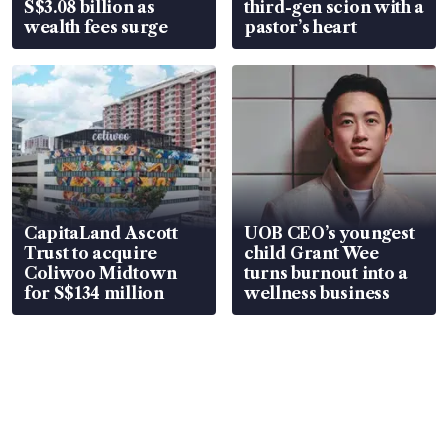
S$3.08 billion as
third-gen scion with a
wealth fees surge
pastor’s heart
CapitaLand Ascott
UOB CEO’s youngest
Trust to acquire
child Grant Wee
Coliwoo Midtown
turns burnout into a
for S$134 million
wellness business