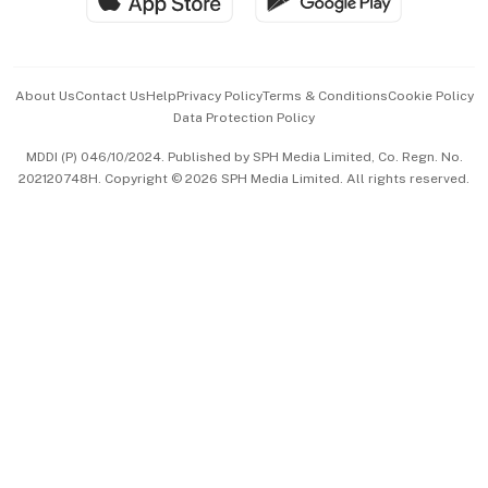
Advertise with Us
Events & Awards
About Us
Contact Us
Help
Privacy Policy
Terms & Conditions
Cookie Policy
Data Protection Policy
中文版 (beta)
MDDI (P) 046/10/2024. Published by SPH Media Limited, Co. Regn. No.
202120748H. Copyright © 2026 SPH Media Limited. All rights reserved.