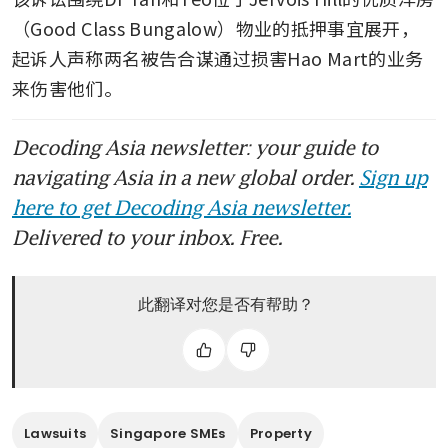
（Good Class Bungalow）物业的抵押事宜展开，
起诉人声称两名被告合谋通过损害Hao Mart的业务
来伤害他们。
Decoding Asia newsletter: your guide to
navigating Asia in a new global order.
Sign up
here to get Decoding Asia newsletter.
Delivered to your inbox. Free.
此翻译对您是否有帮助？
Lawsuits
Singapore SMEs
Property