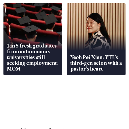
focus
1 in 5 fresh graduates
from autonomous
universities still
Yeoh Pei Xien: YTL’s
seeking employment:
third-gen scion with a
MOM
pastor’s heart