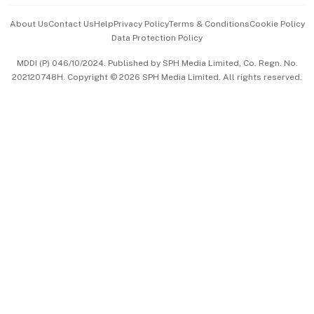
Events & Awards
About Us
Contact Us
Help
Privacy Policy
Terms & Conditions
Cookie Policy
Data Protection Policy
中文版 (beta)
MDDI (P) 046/10/2024. Published by SPH Media Limited, Co. Regn. No.
202120748H. Copyright © 2026 SPH Media Limited. All rights reserved.