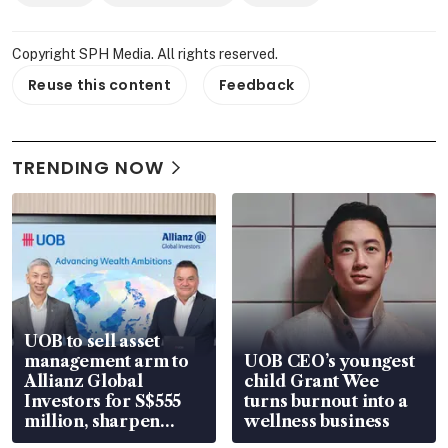
Copyright SPH Media. All rights reserved.
Reuse this content
Feedback
TRENDING NOW
UOB to sell asset
management arm to
UOB CEO’s youngest
Allianz Global
child Grant Wee
Investors for S$555
turns burnout into a
million, sharpen
wellness business
wealth advisory