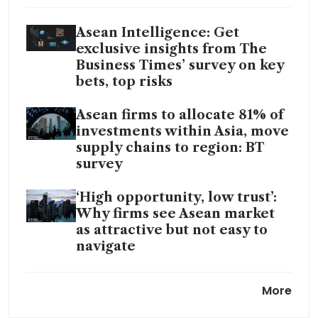
Asean Intelligence: Get
exclusive insights from The
Business Times’ survey on key
bets, top risks
Asean firms to allocate 81% of
investments within Asia, move
supply chains to region: BT
survey
‘High opportunity, low trust’:
Why firms see Asean market
as attractive but not easy to
navigate
Indonesia leads Asean in AI
More
adoption as demand for
sovereign models rises: BT