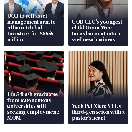
UOB to sell asset
management arm to
UOB CEO’s youngest
Allianz Global
child Grant Wee
Investors for S$555
turns burnout into a
million
wellness business
1 in 5 fresh graduates
from autonomous
universities still
Yeoh Pei Xien: YTL’s
seeking employment:
third-gen scion with a
MOM
pastor’s heart