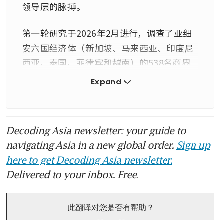
领导层的脉搏。
第一轮研究于2026年2月进行，调查了亚细
安六国经济体（新加坡、马来西亚、印度尼
西亚、泰国、菲律宾和越南）的538名商界
领袖。他们来自不同行业，包括制造业产业
Expand
群、消费与零售、医疗保健和金融服务。他
们中的大多数人担任高管或高级管理职位，
或是企业主。
Decoding Asia newsletter: your guide to
navigating Asia in a new global order.
Sign up
约65%的受访者来自大型企业，35%来自中
here to get Decoding Asia newsletter.
小企业。 
Delivered to your inbox. Free.
2026年4月，进行了第二轮更具针对性的实
地调查，以评估中东冲突对商业情绪的影
此翻译对您是否有帮助？
响。此次调查访问了246名具有类似高级背