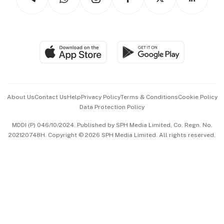
Asean Business
Personal Subscription
BT Luxe
Global Enterprise
Group Subscription
Travel & Wellness
SGSME
Paid Press Release
Hospitality Partners
Advertise with Us
Events & Awards
About Us
Contact Us
Help
Privacy Policy
Terms & Conditions
Cookie Policy
Data Protection Policy
中文版 (beta)
MDDI (P) 046/10/2024. Published by SPH Media Limited, Co. Regn. No.
202120748H. Copyright © 2026 SPH Media Limited. All rights reserved.