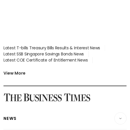
Latest T-bills Treasury Bills Results & Interest News
Latest SSB Singapore Savings Bonds News
Latest COE Certificate of Entitlement News
Latest Johor-Singapore SEZ News
Latest BTO Build To Order & Sales of Balance News
View More
Latest STI Straits Times Index News
Latest SGX Dividends, Share Price News
Latest Bonds Market News
Latest Singapore Stocks To Buy News
Latest Singapore Economy News
NEWS