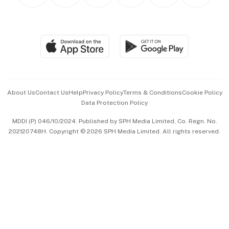
Personal Subscription
BT Luxe
Global Enterprise
Group Subscription
Travel & Wellness
SGSME
Paid Press Release
Hospitality Partners
Advertise with Us
Events & Awards
About Us
Contact Us
Help
Privacy Policy
Terms & Conditions
Cookie Policy
Data Protection Policy
中文版 (beta)
MDDI (P) 046/10/2024. Published by SPH Media Limited, Co. Regn. No.
202120748H. Copyright © 2026 SPH Media Limited. All rights reserved.