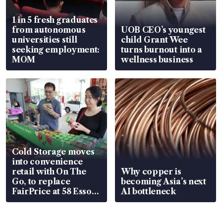
1 in 5 fresh graduates
from autonomous
UOB CEO’s youngest
universities still
child Grant Wee
seeking employment:
turns burnout into a
MOM
wellness business
Cold Storage moves
into convenience
retail with On The
Why copper is
Go, to replace
becoming Asia’s next
FairPrice at 58 Esso
AI bottleneck
stations