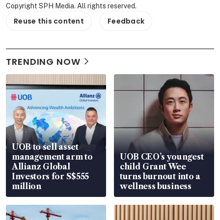
Copyright SPH Media. All rights reserved.
Reuse this content
Feedback
TRENDING NOW
UOB to sell asset
management arm to
UOB CEO’s youngest
Allianz Global
child Grant Wee
Investors for S$555
turns burnout into a
million
wellness business