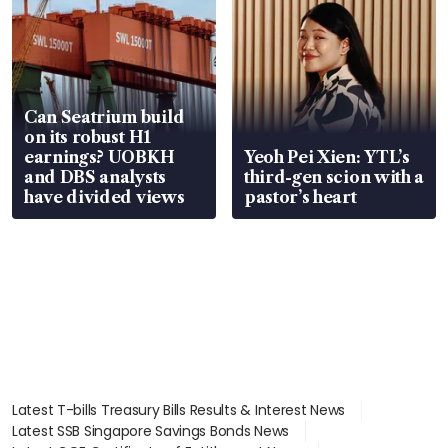
Can Seatrium build
on its robust H1
earnings? UOBKH
Yeoh Pei Xien: YTL’s
and DBS analysts
third-gen scion with a
have divided views
pastor’s heart
Latest T-bills Treasury Bills Results & Interest News
Latest SSB Singapore Savings Bonds News