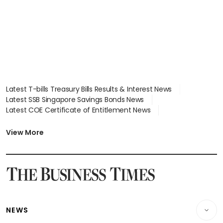
Latest T-bills Treasury Bills Results & Interest News
Latest SSB Singapore Savings Bonds News
Latest COE Certificate of Entitlement News
Latest Johor-Singapore SEZ News
Latest BTO Build To Order & Sales of Balance News
View More
Latest STI Straits Times Index News
Latest SGX Dividends, Share Price News
Latest Bonds Market News
Latest Singapore Stocks To Buy News
Latest Singapore Economy News
NEWS