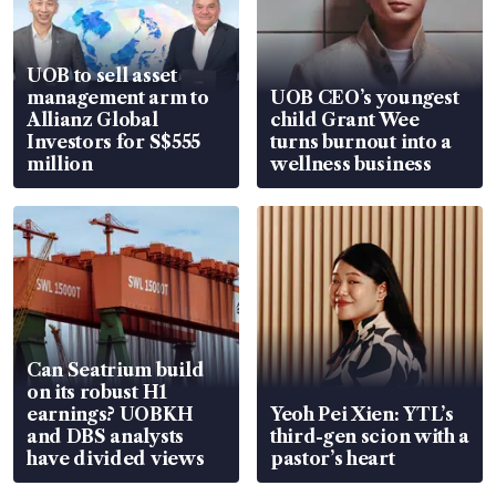
UOB to sell asset
management arm to
UOB CEO’s youngest
Allianz Global
child Grant Wee
Investors for S$555
turns burnout into a
million
wellness business
Can Seatrium build
on its robust H1
earnings? UOBKH
Yeoh Pei Xien: YTL’s
and DBS analysts
third-gen scion with a
have divided views
pastor’s heart