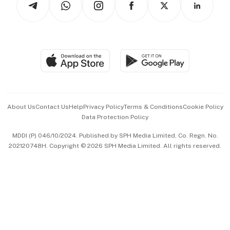
Asean Business
Personal Subscription
BT Luxe
Global Enterprise
Group Subscription
Travel & Wellness
SGSME
Paid Press Release
Hospitality Partners
Advertise with Us
Events & Awards
About Us
Contact Us
Help
Privacy Policy
Terms & Conditions
Cookie Policy
Data Protection Policy
中文版 (beta)
MDDI (P) 046/10/2024. Published by SPH Media Limited, Co. Regn. No.
202120748H. Copyright © 2026 SPH Media Limited. All rights reserved.