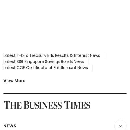
Latest T-bills Treasury Bills Results & Interest News
Latest SSB Singapore Savings Bonds News
Latest COE Certificate of Entitlement News
Latest Johor-Singapore SEZ News
Latest BTO Build To Order & Sales of Balance News
View More
Latest STI Straits Times Index News
Latest SGX Dividends, Share Price News
Latest Bonds Market News
Latest Singapore Stocks To Buy News
Latest Singapore Economy News
NEWS