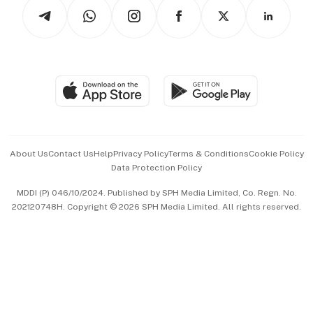
Podcasts
Arts & Design
Asean Business
Personal Subscription
BT Luxe
Global Enterprise
Group Subscription
Travel & Wellness
SGSME
Paid Press Release
Hospitality Partners
Advertise with Us
Events & Awards
About Us
Contact Us
Help
Privacy Policy
Terms & Conditions
Cookie Policy
Data Protection Policy
中文版 (beta)
MDDI (P) 046/10/2024. Published by SPH Media Limited, Co. Regn. No.
202120748H. Copyright © 2026 SPH Media Limited. All rights reserved.