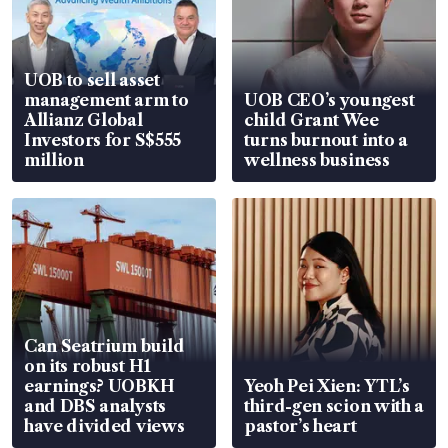
UOB to sell asset
management arm to
UOB CEO’s youngest
Allianz Global
child Grant Wee
Investors for S$555
turns burnout into a
million
wellness business
Can Seatrium build
on its robust H1
earnings? UOBKH
Yeoh Pei Xien: YTL’s
and DBS analysts
third-gen scion with a
have divided views
pastor’s heart