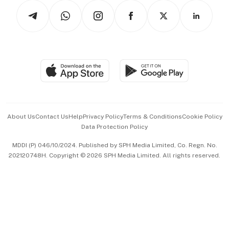
Tech in Asia
Podcasts
Arts & Design
Asean Business
Personal Subscription
BT Luxe
Global Enterprise
Group Subscription
Travel & Wellness
SGSME
Paid Press Release
Hospitality Partners
Advertise with Us
Events & Awards
About Us
Contact Us
Help
Privacy Policy
Terms & Conditions
Cookie Policy
Data Protection Policy
中文版 (beta)
MDDI (P) 046/10/2024. Published by SPH Media Limited, Co. Regn. No.
202120748H. Copyright © 2026 SPH Media Limited. All rights reserved.