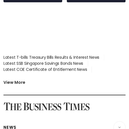
Latest T-bills Treasury Bills Results & Interest News
Latest SSB Singapore Savings Bonds News
Latest COE Certificate of Entitlement News
Latest Johor-Singapore SEZ News
Latest BTO Build To Order & Sales of Balance News
View More
Latest STI Straits Times Index News
Latest SGX Dividends, Share Price News
Latest Bonds Market News
Latest Singapore Stocks To Buy News
Latest Singapore Economy News
NEWS