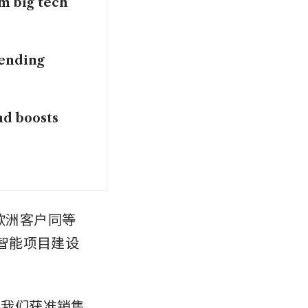
m big tech
pending
nd boosts
或欧洲客户同等
人工智能项目建设
在我们获准销售