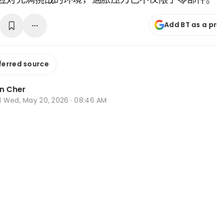
Add BT as a p
ferred source
n Cher
d
Wed, May 20, 2026 · 08:46 AM