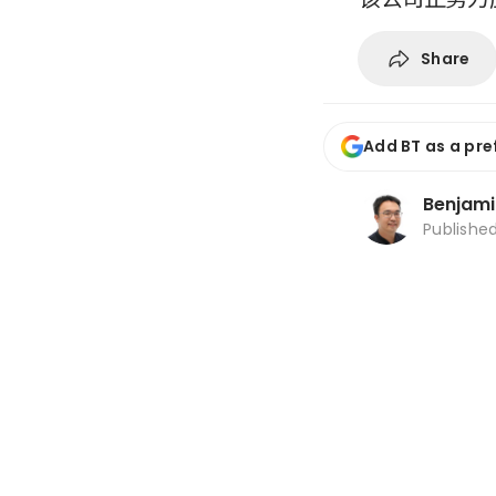
Share
Add BT as a pre
Benjami
Publishe