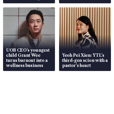
Global, Coliwoo
UOB CEO’s youngest
child Grant Wee
Yeoh Pei Xien: YTL’s
turns burnout into a
third-gen scion with a
wellness business
pastor’s heart