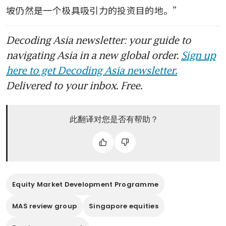
坡仍然是一个极具吸引力的投资目的地。”
Decoding Asia newsletter: your guide to
navigating Asia in a new global order.
Sign up
here to get Decoding Asia newsletter.
Delivered to your inbox. Free.
此翻译对您是否有帮助？
Equity Market Development Programme
MAS review group
Singapore equities