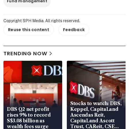
Fund management
Copyright SPH Media. All rights reserved.
Reuse this content
Feedback
TRENDING NOW
Stocks to watch: DBS,
DBS Q2 net profit
Keppel, CapitaLand
rises 9% to record
Ascendas Reit,
S$3.08 billion as
CapitaLand Ascott
wealth fees surge
Trust, CAReit, CSE