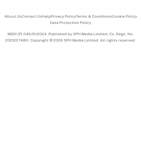
Events & Awards
About Us
Contact Us
Help
Privacy Policy
Terms & Conditions
Cookie Policy
Data Protection Policy
中文版 (beta)
MDDI (P) 046/10/2024. Published by SPH Media Limited, Co. Regn. No.
202120748H. Copyright © 2026 SPH Media Limited. All rights reserved.