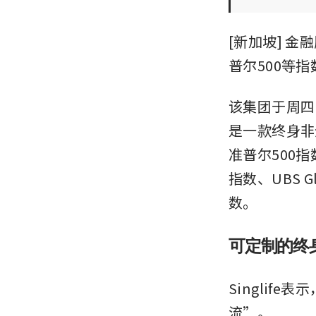
[新加坡] 金
普尔500等
该集团于周四（2月
是一款终身非
准普尔500指数、S
指数、UBS Glo
数。
可定制的终
Singli
流”。