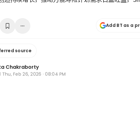
Add BT as a p
ferred source
ta Chakraborty
d
Thu, Feb 26, 2026 · 08:04 PM