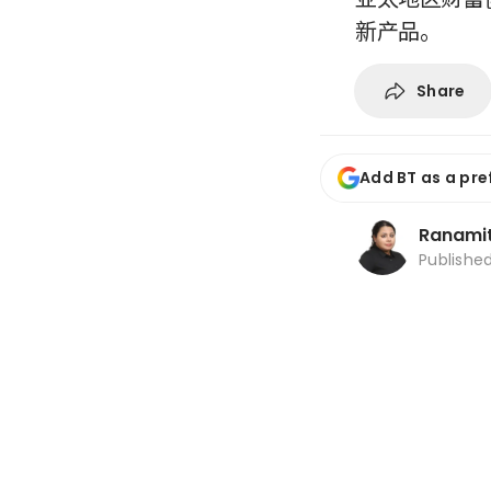
新产品。
Share
Add BT as a pre
Ranami
Publishe