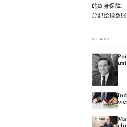
的终身保障、
分配给指数账
SEE ALSO
Poi
uni
Ind
wea
Man
cli