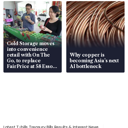
Cold Storage moves
into convenience
retail with On The
Why copper is
Go, to replace
becoming Asia’s next
FairPrice at 58 Esso
AI bottleneck
stations
Latest T-bills Treasury Bills Results & Interest News