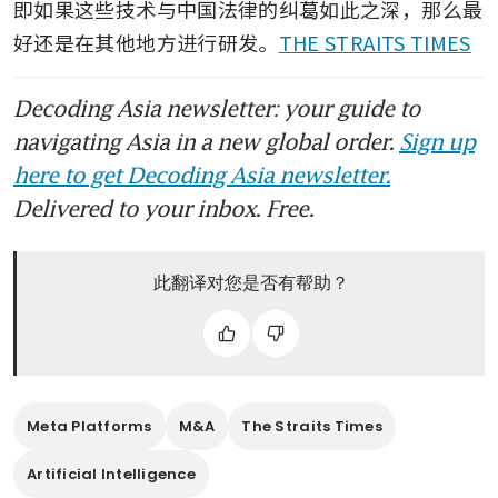
即如果这些技术与中国法律的纠葛如此之深，那么最
好还是在其他地方进行研发。
THE STRAITS TIMES
Decoding Asia newsletter: your guide to
navigating Asia in a new global order.
Sign up
here to get Decoding Asia newsletter.
Delivered to your inbox. Free.
此翻译对您是否有帮助？
Meta Platforms
M&A
The Straits Times
Artificial Intelligence