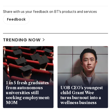
Share with us your feedback on BT's products and services
Feedback
TRENDING NOW
1 in 5 fresh graduates
from autonomous
UOB CEO’s youngest
universities still
child Grant Wee
seeking employment:
turns burnout into a
MOM
wellness business