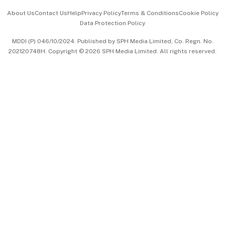
Events & Awards
About Us
Contact Us
Help
Privacy Policy
Terms & Conditions
Cookie Policy
Data Protection Policy
中文版 (beta)
MDDI (P) 046/10/2024. Published by SPH Media Limited, Co. Regn. No.
202120748H. Copyright © 2026 SPH Media Limited. All rights reserved.