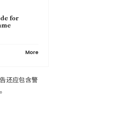
de for
amme
directors
More
on as new
告还应包含警
。