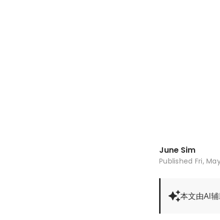
June Sim
Published
Fri, Ma
本文由AI