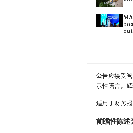
MAS
boa
ou
Net
rel
Sin
公告应接受管
CE
示性语言，解
适用于财务报
前瞻性陈述