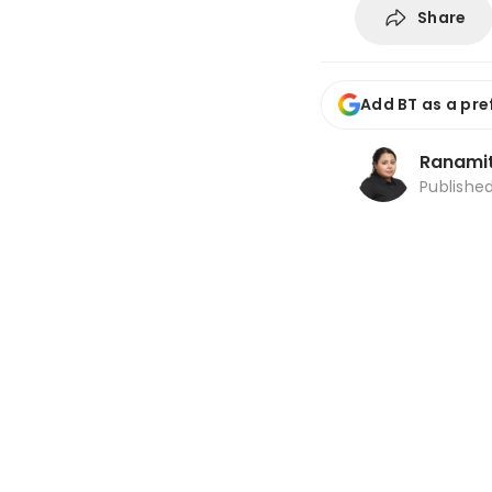
Share
Add BT as a pre
Ranami
Publishe