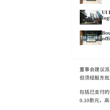
UI 
log
Bou
off
董事会建议派
但须经股东批
包括已支付的
0.10新元，高