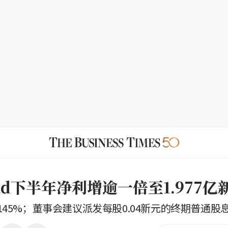
ead下半年净利增逾一倍至1.977亿
45%；董事会建议派发每股0.04新元的终期普通股