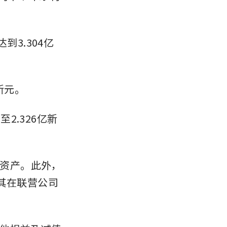
3.304亿
新元。
2.326亿新
资产。此外，
其在联营公司