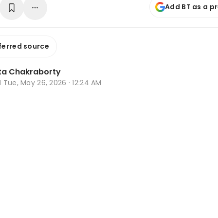
Add BT as a p
ferred source
ta Chakraborty
d
Tue, May 26, 2026 · 12:24 AM