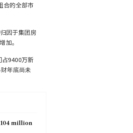
资组合的全部市
主要归因于集团房
增加。
占9400万新
6财年底尚未
$104 million