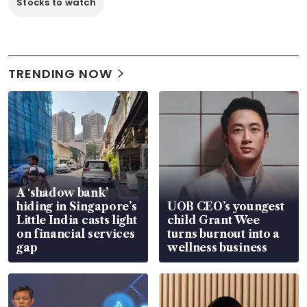
Stocks to watch
TRENDING NOW
A ‘shadow bank’
hiding in Singapore’s
UOB CEO’s youngest
Little India casts light
child Grant Wee
on financial services
turns burnout into a
gap
wellness business