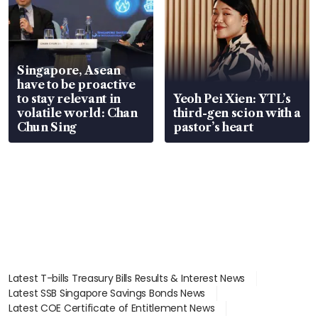
Singapore, Asean
have to be proactive
to stay relevant in
Yeoh Pei Xien: YTL’s
volatile world: Chan
third-gen scion with a
Chun Sing
pastor’s heart
Latest T-bills Treasury Bills Results & Interest News
Latest SSB Singapore Savings Bonds News
Latest COE Certificate of Entitlement News