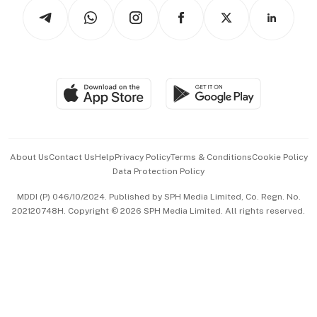
Podcasts
Arts & Design
Asean Business
Personal Subscription
BT Luxe
Global Enterprise
Group Subscription
Travel & Wellness
SGSME
Paid Press Release
Hospitality Partners
Advertise with Us
Events & Awards
About Us
Contact Us
Help
Privacy Policy
Terms & Conditions
Cookie Policy
Data Protection Policy
中文版 (beta)
MDDI (P) 046/10/2024. Published by SPH Media Limited, Co. Regn. No.
202120748H. Copyright © 2026 SPH Media Limited. All rights reserved.