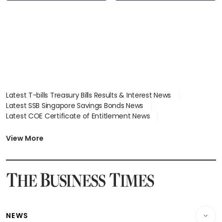
Latest T-bills Treasury Bills Results & Interest News
Latest SSB Singapore Savings Bonds News
Latest COE Certificate of Entitlement News
Latest Johor-Singapore SEZ News
Latest BTO Build To Order & Sales of Balance News
View More
Latest STI Straits Times Index News
Latest SGX Dividends, Share Price News
Latest Bonds Market News
Latest Singapore Stocks To Buy News
Latest Singapore Economy News
NEWS