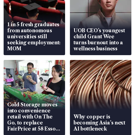
1 in 5 fresh graduates
from autonomous
UOB CEO’s youngest
universities still
child Grant Wee
seeking employment:
turns burnout into a
MOM
wellness business
Cold Storage moves
into convenience
retail with On The
Why copper is
Go, to replace
becoming Asia’s next
FairPrice at 58 Esso
AI bottleneck
stations