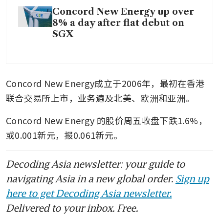
Concord New Energy up over
8% a day after flat debut on
SGX
Concord New Energy成立于2006年，最初在香港
联合交易所上市，业务遍及北美、欧洲和亚洲。
Concord New Energy 的股价周五收盘下跌1.6%，
或0.001新元，报0.061新元。
Decoding Asia newsletter: your guide to
navigating Asia in a new global order.
Sign up
here to get Decoding Asia newsletter.
Delivered to your inbox. Free.