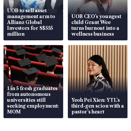
UOB to sell asset
management arm to
UOB CEO’s youngest
Allianz Global
child Grant Wee
Investors for S$555
turns burnout into a
million
wellness business
1 in 5 fresh graduates
from autonomous
universities still
Yeoh Pei Xien: YTL’s
seeking employment:
third-gen scion with a
MOM
pastor’s heart