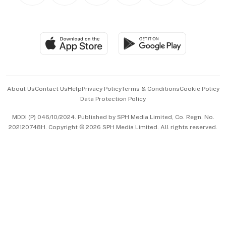
BT Luxe
Global Enterprise
Group Subscription
Travel & Wellness
SGSME
Paid Press Release
Hospitality Partners
Advertise with Us
Events & Awards
About Us
Contact Us
Help
Privacy Policy
Terms & Conditions
Cookie Policy
Data Protection Policy
中文版 (beta)
MDDI (P) 046/10/2024. Published by SPH Media Limited, Co. Regn. No.
202120748H. Copyright © 2026 SPH Media Limited. All rights reserved.