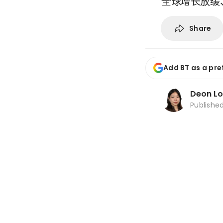
全球增长放缓
Share
Add BT as a pre
Deon L
Publishe