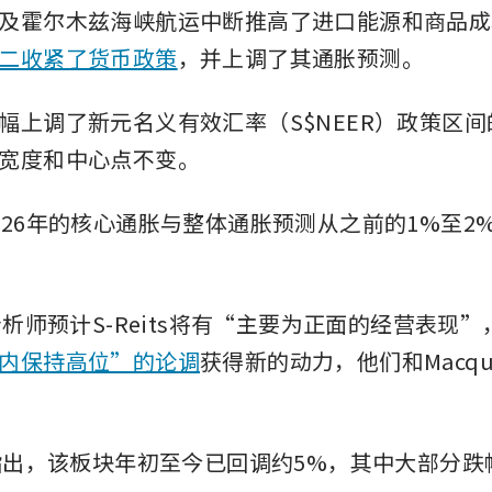
及霍尔木兹海峡航运中断推高了进口能源和商品成
二收紧了货币政策
，并上调了其通胀预测。
幅上调了新元名义有效汇率（S$NEER）政策区
宽度和中心点不变。
026年的核心通胀与整体通胀预测从之前的1%至2%
分析师预计S-Reits将有“主要为正面的经营表现
内保持高位”的论调
获得新的动力，他们和Macqu
师指出，该板块年初至今已回调约5%，其中大部分