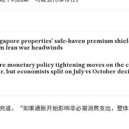
gapore properties’ safe-haven premium shiel
m Iran war headwinds
e monetary policy tightening moves on the c
r, but economists split on July vs October dec
rie补充道，“如果通胀开始影响非必需消费支出，整