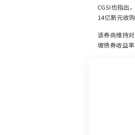
CGSI也指
14亿新元收
该券商维持对
坡债券收益率