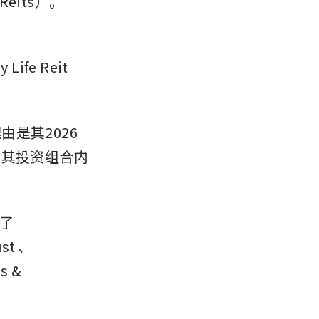
its）。
，
 Life Reit
，理由是其2026
过其投资组合内
荐了
ust
、
s & 