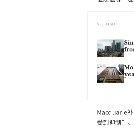
SEE ALSO
Sin
fro
Mor
yea
Macqua
受到抑制”。