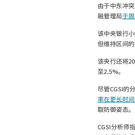
由于中东冲突
融管理局
于周
该中央银行小
但维持区间的
该央行还将2
至2.5%。
尽管CGSI的
率在更长时间
取防御姿态。
CGSI分析