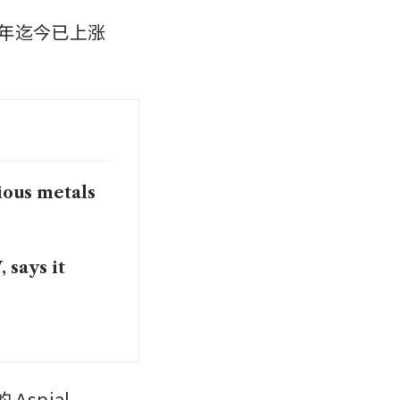
今年迄今已上涨
ious metals
 says it
的
Aspial 