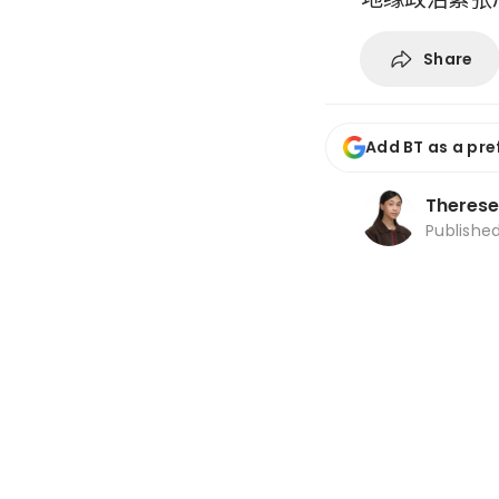
Share
Add BT as a pre
Therese
Publishe