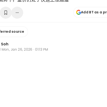
Add BT as a p
ferred source
 Soh
d
Mon, Jan 26, 2026 · 01:13 PM