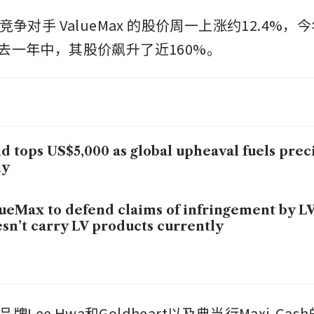
x的竞争对手
ValueMax
的股价周一上涨约12.4%，
过去一年中，其股价飙升了近160%。
d tops US$5,000 as global upheaval fuels prec
ly
ueMax to defend claims of infringement by LV,
sn’t carry LV products currently
Lee Hwa和Goldheart以及典当行Maxi-Cash