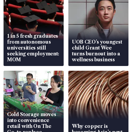
1 in 5 fresh graduates
from autonomous
UOB CEO’s youngest
universities still
child Grant Wee
seeking employment:
turns burnout into a
MOM
wellness business
Cold Storage moves
into convenience
retail with On The
Why copper is
Go, to replace
becoming Asia’s next