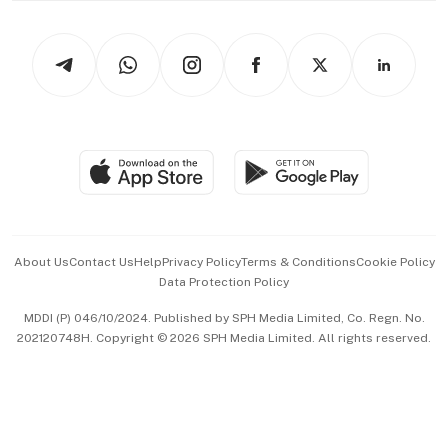
Newsletters
Watches & Jewellery
Tech in Asia
Podcasts
Arts & Design
Asean Business
Personal Subscription
BT Luxe
Global Enterprise
Group Subscription
Travel & Wellness
SGSME
Paid Press Release
Hospitality Partners
Advertise with Us
Events & Awards
About Us
Contact Us
Help
Privacy Policy
Terms & Conditions
Cookie Policy
Data Protection Policy
中文版 (beta)
MDDI (P) 046/10/2024. Published by SPH Media Limited, Co. Regn. No.
202120748H. Copyright © 2026 SPH Media Limited. All rights reserved.