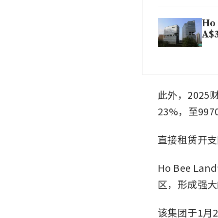
Ho 
A$3
此外，202
23%，至99
直接租赁开支同
Ho Bee La
区，形成强大
该集团于1月2