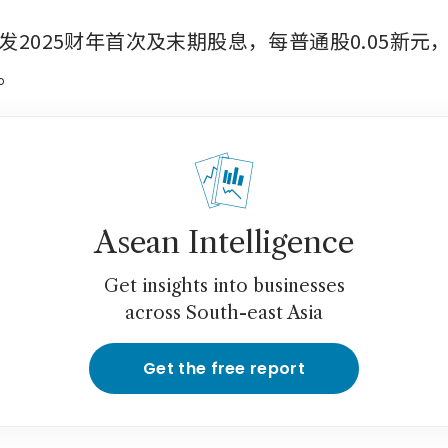
发2025财年首次及末期股息，每普通股0.05新元
元。
Asean Intelligence
Get insights into businesses
across South-east Asia
Get the free report