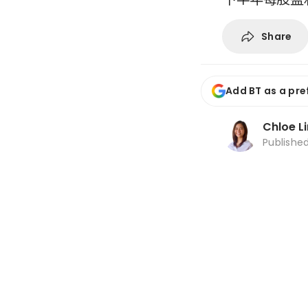
Share
Add BT as a pre
Chloe L
Publishe