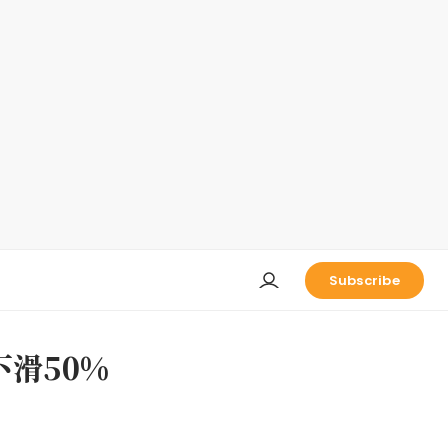
Subscribe
下滑50%