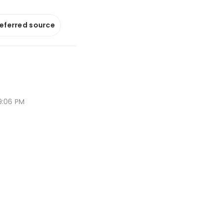
referred source
9:06 PM