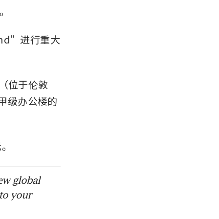
。
and”进行重大
在对（位于伦敦
顶级甲级办公楼的
元。
ew global
to your