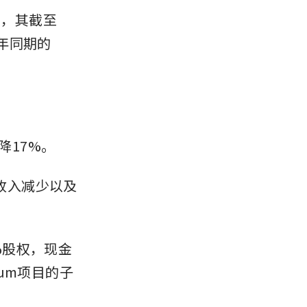
布，其截至
去年同期的
。
下降17%。
金收入减少以及
9%股权，现金
ntum项目的子