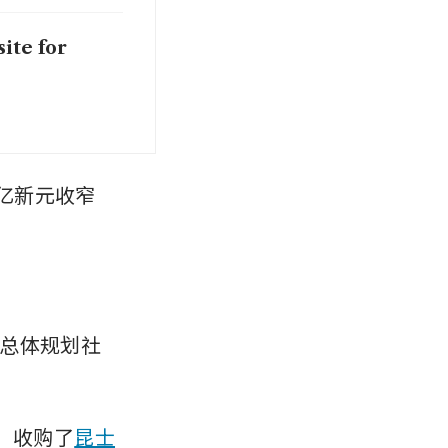
ite for
6亿新元收窄
总体规划社
元）收购了
昆士