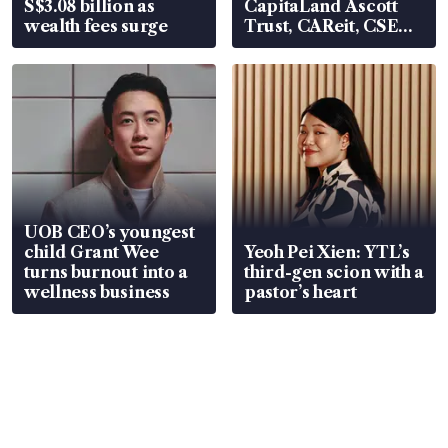
S$3.08 billion as
CapitaLand Ascott
wealth fees surge
Trust, CAReit, CSE
Global, Coliwoo
UOB CEO’s youngest
child Grant Wee
Yeoh Pei Xien: YTL’s
turns burnout into a
third-gen scion with a
wellness business
pastor’s heart