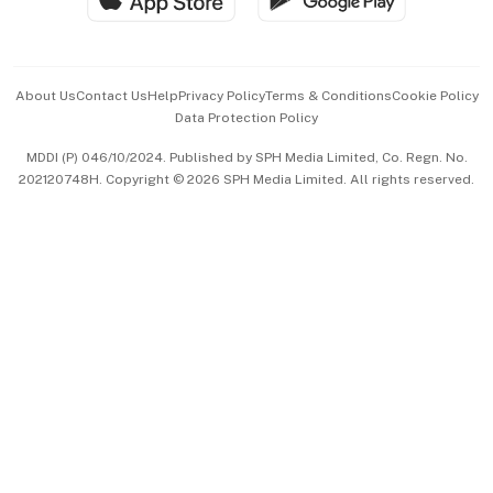
Advertise with Us
Events & Awards
About Us
Contact Us
Help
Privacy Policy
Terms & Conditions
Cookie Policy
Data Protection Policy
中文版 (beta)
MDDI (P) 046/10/2024. Published by SPH Media Limited, Co. Regn. No.
202120748H. Copyright © 2026 SPH Media Limited. All rights reserved.