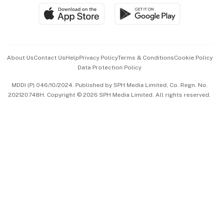
SGSME
Paid Press Release
Hospitality Partners
Advertise with Us
Events & Awards
About Us
Contact Us
Help
Privacy Policy
Terms & Conditions
Cookie Policy
Data Protection Policy
中文版 (beta)
MDDI (P) 046/10/2024. Published by SPH Media Limited, Co. Regn. No.
202120748H. Copyright © 2026 SPH Media Limited. All rights reserved.