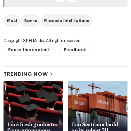
iFast
Banks
Financial institutions
Copyright SPH Media. All rights reserved.
Reuse this content
Feedback
TRENDING NOW
1 in 5 fresh graduates
Can Seatrium build
from autonomous
on its robust H1