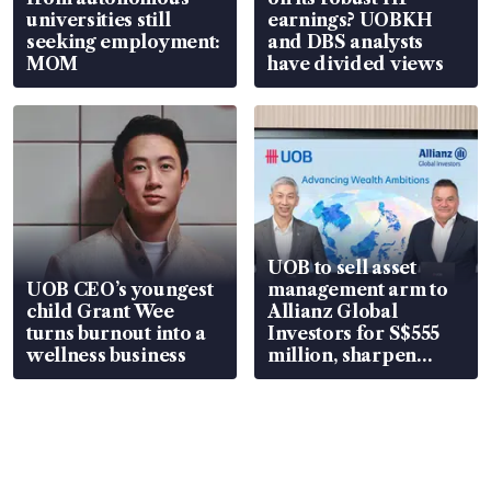
universities still
earnings? UOBKH
seeking employment:
and DBS analysts
MOM
have divided views
UOB to sell asset
UOB CEO’s youngest
management arm to
child Grant Wee
Allianz Global
turns burnout into a
Investors for S$555
wellness business
million, sharpen
wealth advisory
focus