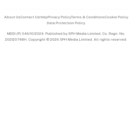
Advertise with Us
Events & Awards
About Us
Contact Us
Help
Privacy Policy
Terms & Conditions
Cookie Policy
Data Protection Policy
中文版 (beta)
MDDI (P) 046/10/2024. Published by SPH Media Limited, Co. Regn. No.
202120748H. Copyright © 2026 SPH Media Limited. All rights reserved.