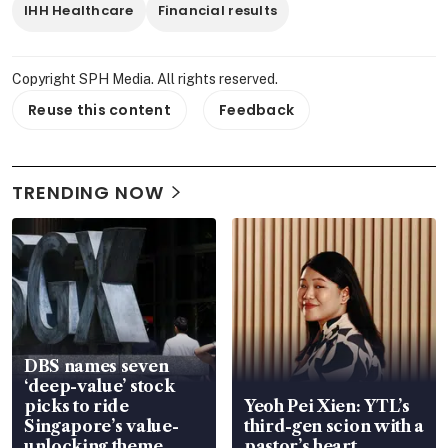
IHH Healthcare
Financial results
Copyright SPH Media. All rights reserved.
Reuse this content
Feedback
TRENDING NOW
DBS names seven
‘deep-value’ stock
picks to ride
Yeoh Pei Xien: YTL’s
Singapore’s value-
third-gen scion with a
unlocking theme
pastor’s heart