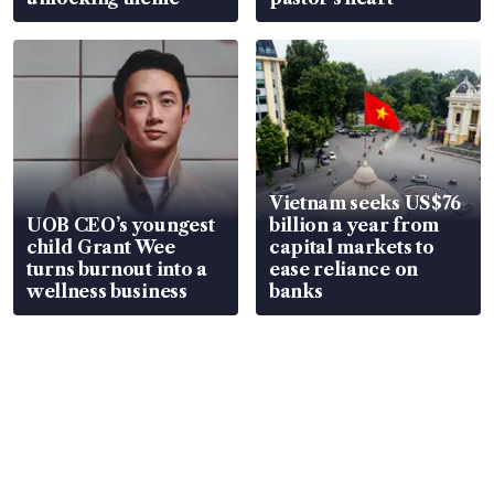
Vietnam seeks US$76
UOB CEO’s youngest
billion a year from
child Grant Wee
capital markets to
turns burnout into a
ease reliance on
wellness business
banks