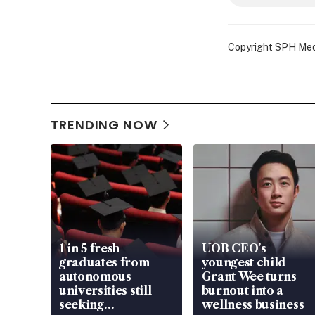
Copyright SPH Media
TRENDING NOW
1 in 5 fresh
UOB CEO’s
graduates from
youngest child
autonomous
Grant Wee turns
universities still
burnout into a
seeking
wellness business