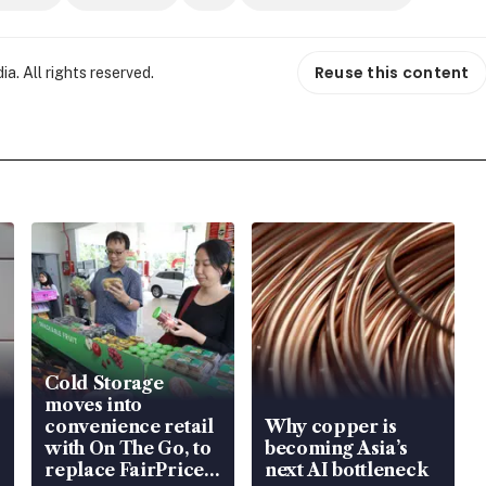
Reuse this content
. All rights reserved.
Cold Storage
moves into
convenience retail
Why copper is
with On The Go, to
becoming Asia’s
replace FairPrice
next AI bottleneck