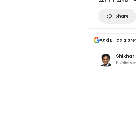
Share
Add BT as a pre
Shikhar
Publishe