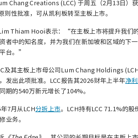
um Chang Creations (LCC)
于周五（2月13日）
的原则性批准，可从凯利板转至主板上市。
Lim Thiam Hooi表示：“在主板上市将提升我
资者中的知名度，并为我们在新加坡和区域的下一
平台。”
及其主板上市母公司Lum Chang Holdings (L
，发出此项批准。LCC报告其2026财年上半年
净利
同期的540万新元增长了104%。
5年7月从LCH
分拆上市
。LCH持有LCC 71.1%
修业务。
诉
《The Edge》
，其公司的长期目标是在主板上