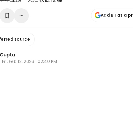
Add BT as a p
ferred source
 Gupta
d
Fri, Feb 13, 2026 · 02:40 PM