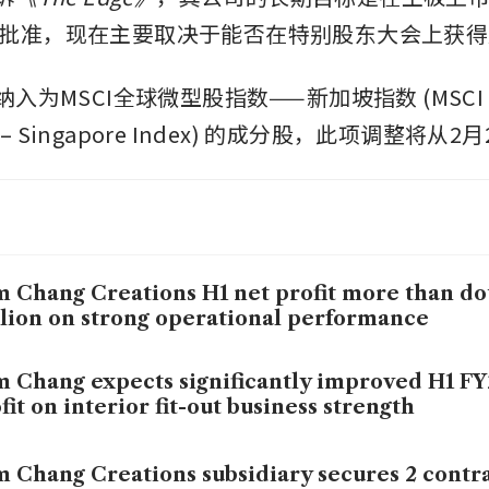
批准，现在主要取决于能否在特别股东大会上获得
入为MSCI全球微型股指数——新加坡指数 (MSCI Glob
es – Singapore Index) 的成分股，此项调整将从
 Chang Creations H1 net profit more than dou
lion on strong operational performance
 Chang expects significantly improved H1 FY
fit on interior fit-out business strength
 Chang Creations subsidiary secures 2 contr