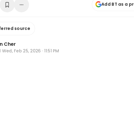
Add BT as a p
ferred source
n Cher
d
Wed, Feb 25, 2026 · 11:51 PM