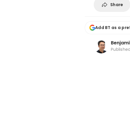
Share
Add BT as a pre
Benjami
Publishe