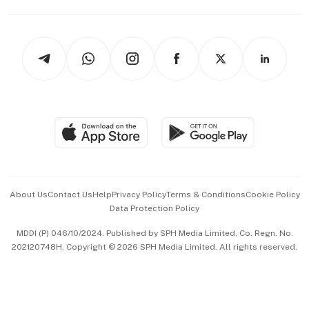
Capital Markets & Currencies
Working Life
thrive
Newsletters
Watches & Jewellery
Tech in Asia
Podcasts
Arts & Design
Asean Business
Personal Subscription
BT Luxe
Global Enterprise
Group Subscription
Travel & Wellness
SGSME
Paid Press Release
Hospitality Partners
Advertise with Us
Events & Awards
About Us
Contact Us
Help
Privacy Policy
Terms & Conditions
Cookie Policy
Data Protection Policy
中文版 (beta)
MDDI (P) 046/10/2024. Published by SPH Media Limited, Co. Regn. No.
202120748H. Copyright © 2026 SPH Media Limited. All rights reserved.