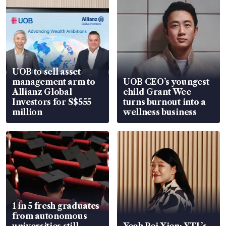
UOB to sell asset
management arm to
UOB CEO’s youngest
Allianz Global
child Grant Wee
Investors for S$555
turns burnout into a
million
wellness business
1 in 5 fresh graduates
from autonomous
universities still
Yeoh Pei Xien: YTL’s