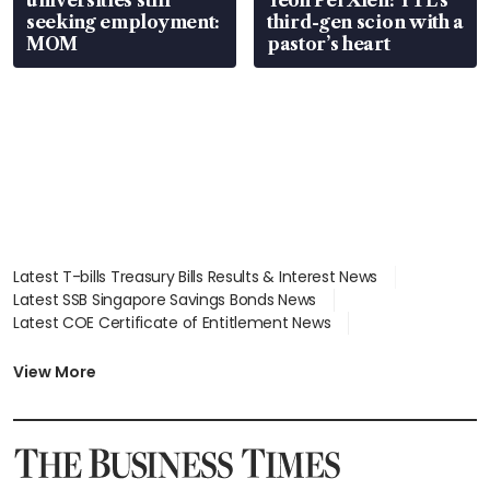
seeking employment:
third-gen scion with a
MOM
pastor’s heart
Latest T-bills Treasury Bills Results & Interest News
Latest SSB Singapore Savings Bonds News
Latest COE Certificate of Entitlement News
Latest Johor-Singapore SEZ News
Latest BTO Build To Order & Sales of Balance News
View More
Latest STI Straits Times Index News
Latest SGX Dividends, Share Price News
Latest Bonds Market News
Latest Singapore Stocks To Buy News
Latest Singapore Economy News