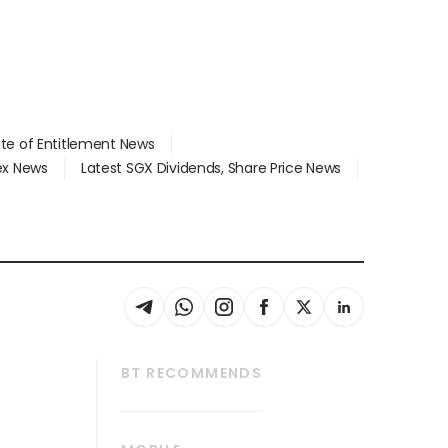
ate of Entitlement News
dex News
Latest SGX Dividends, Share Price News
BT RECOMMENDS
thrive
Tech in Asia