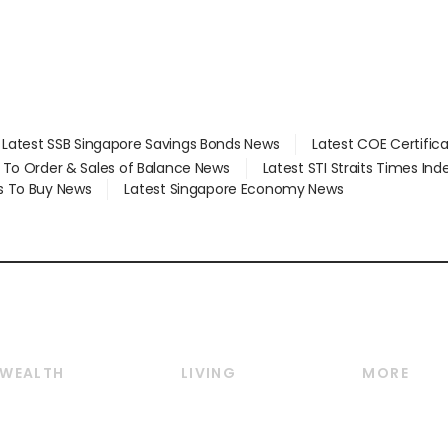
Latest SSB Singapore Savings Bonds News
Latest COE Certific
d To Order & Sales of Balance News
Latest STI Straits Times In
s To Buy News
Latest Singapore Economy News
WEALTH
LIVING
MORE
Wealth
Lifestyle
E-paper
Wealth & Investing
Food & Drink
Videos