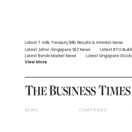
Latest T-bills Treasury Bills Results & Interest News
Latest Johor-Singapore SEZ News
Latest BTO Buil
Latest Bonds Market News
Latest Singapore Stock
View More
NEWS
COMPANIES
Breaking News
Companies & Markets
Property
Banking & Finance