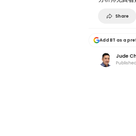
Share
Add BT as a pre
Jude C
Publishe