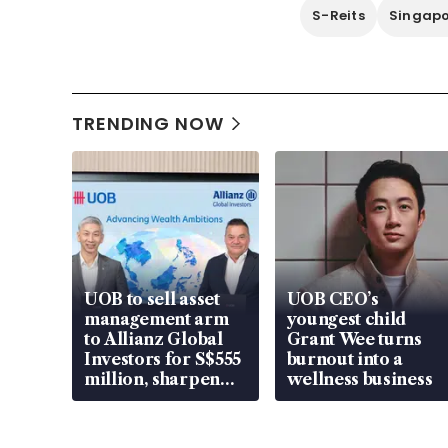
S-Reits
Singapo
TRENDING NOW
UOB to sell asset
UOB CEO’s
management arm
youngest child
to Allianz Global
Grant Wee turns
Investors for S$555
burnout into a
million, sharpen
wellness business
wealth advisory
focus