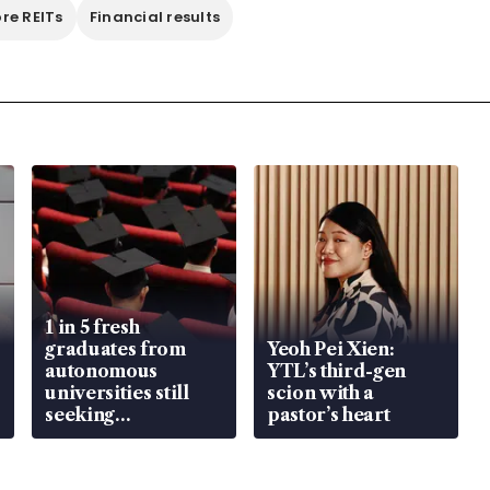
re REITs
Financial results
1 in 5 fresh
graduates from
Yeoh Pei Xien:
autonomous
YTL’s third-gen
universities still
scion with a
seeking
pastor’s heart
employment: MOM