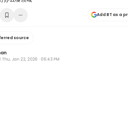
Add BT as a p
ferred source
han
d
Thu, Jan 22, 2026 · 06:43 PM