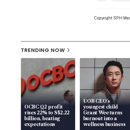
Copyright SPH Media
TRENDING NOW
UOB CEO’s
OCBC Q2 profit
youngest child
rises 22% to S$2.22
Grant Wee turns
billion, beating
burnout into a
expectations
wellness business