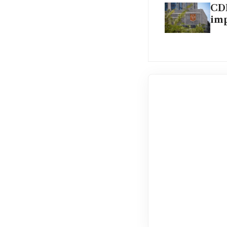
CDL
imp