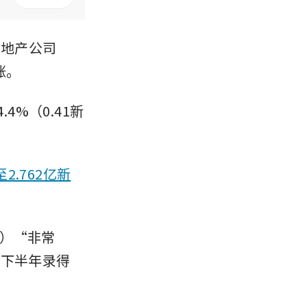
房地产公司
涨。
.4%（0.41新
2.762亿新
）“非常
在下半年录得