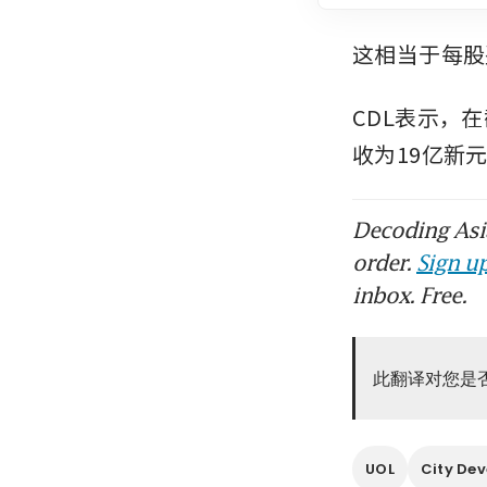
这相当于每股盈
CDL表示，
收为19亿新元
Decoding Asia
order.
Sign up
inbox. Free.
此翻译对您是
UOL
City Dev