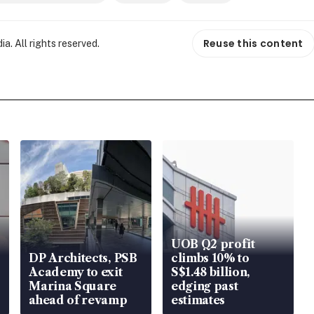
Reuse this content
. All rights reserved.
UOB Q2 profit
DP Architects, PSB
climbs 10% to
Academy to exit
S$1.48 billion,
Marina Square
edging past
ahead of revamp
estimates