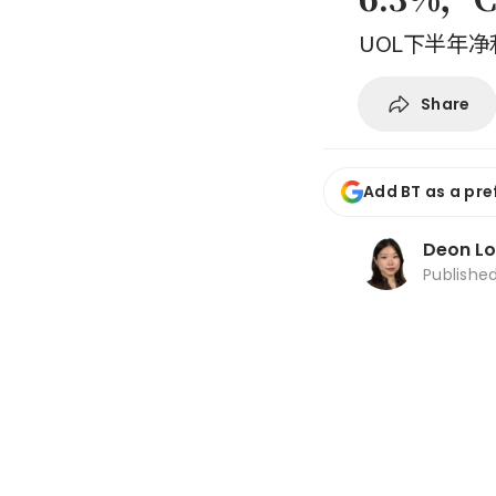
UOL下半年净
Share
Add BT as a pre
Deon L
Publishe