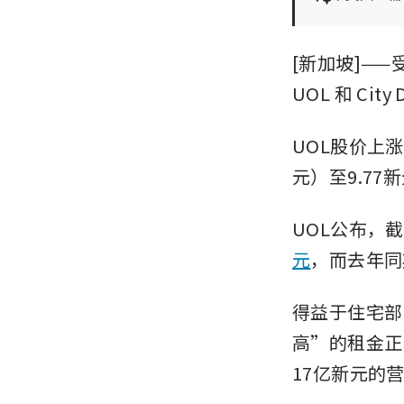
[新加坡]—
UOL
和
City 
UOL股价上涨6
元）至9.77
UOL公布，截
元
，而去年同期
得益于住宅部
高”的租金正
17亿新元的