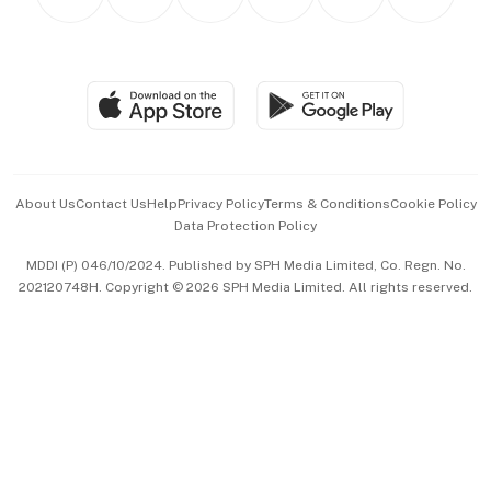
Asean Business
Personal Subscription
BT Luxe
Global Enterprise
Group Subscription
Travel & Wellness
SGSME
Paid Press Release
Hospitality Partners
Advertise with Us
Events & Awards
About Us
Contact Us
Help
Privacy Policy
Terms & Conditions
Cookie Policy
Data Protection Policy
中文版 (beta)
MDDI (P) 046/10/2024. Published by SPH Media Limited, Co. Regn. No.
202120748H. Copyright © 2026 SPH Media Limited. All rights reserved.