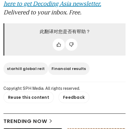
here to get Decoding Asia newsletter.
Delivered to your inbox. Free.
此翻译对您是否有帮助？
starhill global reit
Financial results
Copyright SPH Media. All rights reserved.
Reuse this content
Feedback
TRENDING NOW