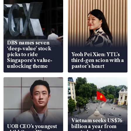
DBS names seven
‘deep-value’ stock
picks to ride
Yeoh Pei Xien: YTL’s
Singapore’s value-
third-gen scion with a
unlocking theme
pastor’s heart
Vietnam seeks US$76
UOB CEO’s youngest
billion a year from