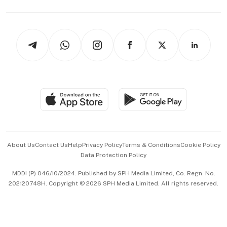
Capital Markets & Currencies
Working Life
thrive
Newsletters
Watches & Jewellery
Tech in Asia
Podcasts
Arts & Design
Asean Business
Personal Subscription
BT Luxe
Global Enterprise
Group Subscription
Travel & Wellness
SGSME
Paid Press Release
Hospitality Partners
Advertise with Us
Events & Awards
About Us
Contact Us
Help
Privacy Policy
Terms & Conditions
Cookie Policy
Data Protection Policy
中文版 (beta)
MDDI (P) 046/10/2024. Published by SPH Media Limited, Co. Regn. No.
202120748H. Copyright © 2026 SPH Media Limited. All rights reserved.