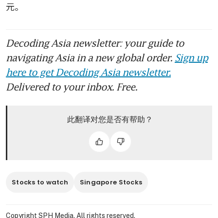
元。
Decoding Asia newsletter: your guide to
navigating Asia in a new global order.
Sign up
here to get Decoding Asia newsletter.
Delivered to your inbox. Free.
此翻译对您是否有帮助？
Stocks to watch
Singapore Stocks
Copyright SPH Media. All rights reserved.