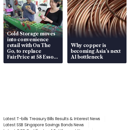
Cold Storage moves
into convenience
retail with On The
Why copper is
Go, to replace
becoming Asia’s next
FairPrice at 58 Esso
AI bottleneck
stations
Latest T-bills Treasury Bills Results & Interest News
Latest SSB Singapore Savings Bonds News