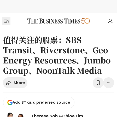
值得关注的股票：SBS
Transit、Riverstone、Geo
Energy Resources、Jumbo
Group、NoonTalk Media
Share
Add BT as a preferred source
Therese Soh
&
Chloe Lim