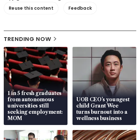
Reuse this content
Feedback
TRENDING NOW
1 in 5 fresh graduates
from autonomous
UOB CEO’s youngest
universities still
child Grant Wee
seeking employment:
turns burnout into a
MOM
wellness business