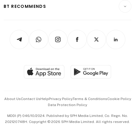
Insurance
Consumer & Healthcare
ESG
BT RECOMMENDS
Videos
Style & Society
Capital Markets & Currencies
Working Life
thrive
Newsletters
Watches & Jewellery
Tech in Asia
Podcasts
Arts & Design
Asean Business
Personal Subscription
BT Luxe
Global Enterprise
Group Subscription
Travel & Wellness
SGSME
Paid Press Release
Hospitality Partners
Advertise with Us
Events & Awards
About Us
Contact Us
Help
Privacy Policy
Terms & Conditions
Cookie Policy
Data Protection Policy
中文版 (beta)
MDDI (P) 046/10/2024. Published by SPH Media Limited, Co. Regn. No.
202120748H. Copyright © 2026 SPH Media Limited. All rights reserved.