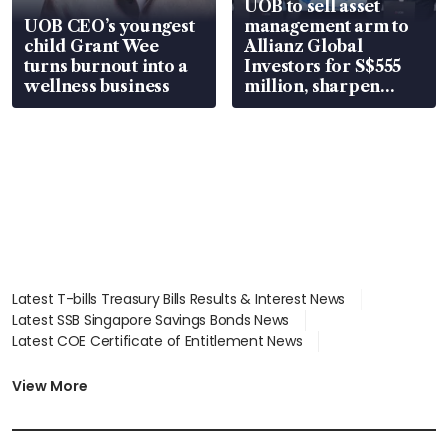
UOB to sell asset
UOB CEO’s youngest
management arm to
child Grant Wee
Allianz Global
turns burnout into a
Investors for S$555
wellness business
million, sharpen
wealth advisory
focus
Latest T-bills Treasury Bills Results & Interest News
Latest SSB Singapore Savings Bonds News
Latest COE Certificate of Entitlement News
Latest Johor-Singapore SEZ News
Latest BTO Build To Order & Sales of Balance News
View More
Latest STI Straits Times Index News
Latest SGX Dividends, Share Price News