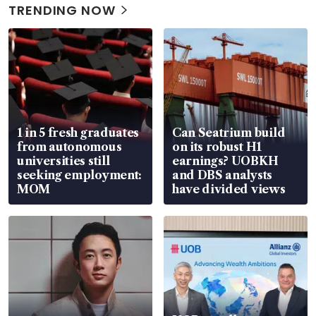
TRENDING NOW
1 in 5 fresh graduates
Can Seatrium build
from autonomous
on its robust H1
universities still
earnings? UOBKH
seeking employment:
and DBS analysts
MOM
have divided views