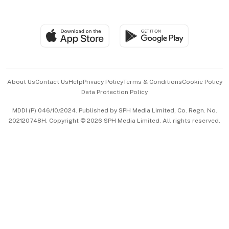
Global Enterprise
Group Subscription
Travel & Wellness
SGSME
Paid Press Release
Hospitality Partners
Advertise with Us
Events & Awards
About Us
Contact Us
Help
Privacy Policy
Terms & Conditions
Cookie Policy
Data Protection Policy
中文版 (beta)
MDDI (P) 046/10/2024. Published by SPH Media Limited, Co. Regn. No.
202120748H. Copyright © 2026 SPH Media Limited. All rights reserved.