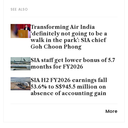
SEE ALSO
Transforming Air India
‘definitely not going to be a
walk in the park’: SIA chief
Goh Choon Phong
SIA staff get lower bonus of 5.7
months for FY2026
SIA H2 FY2026 earnings fall
53.6% to S$945.5 million on
absence of accounting gain
As Iran war jolts Air India,
More
Lufthansa and Cathay pounce
on fast-growing market