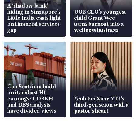
A ‘shadow bank’
hiding in Singapore’s
UOB CEO’s youngest
Little India casts light
child Grant Wee
on financial services
turns burnout into a
gap
wellness business
Can Seatrium build
on its robust H1
earnings? UOBKH
Yeoh Pei Xien: YTL’s
and DBS analysts
third-gen scion with a
have divided views
pastor’s heart