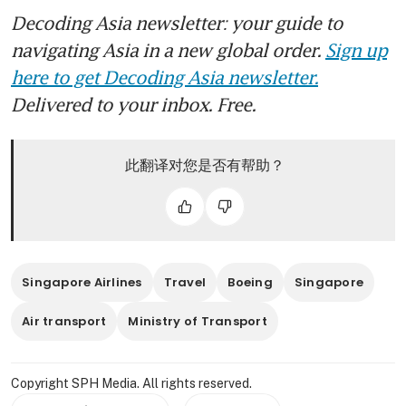
Decoding Asia newsletter: your guide to
navigating Asia in a new global order.
Sign up
here to get Decoding Asia newsletter.
Delivered to your inbox. Free.
此翻译对您是否有帮助？
Singapore Airlines
Travel
Boeing
Singapore
Air transport
Ministry of Transport
Copyright SPH Media. All rights reserved.