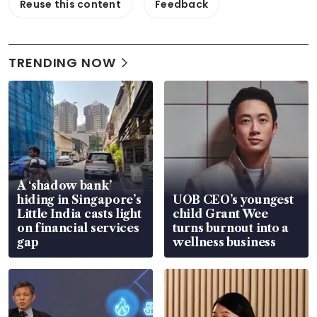
Reuse this content
Feedback
TRENDING NOW
A ‘shadow bank’
hiding in Singapore’s
UOB CEO’s youngest
Little India casts light
child Grant Wee
on financial services
turns burnout into a
gap
wellness business