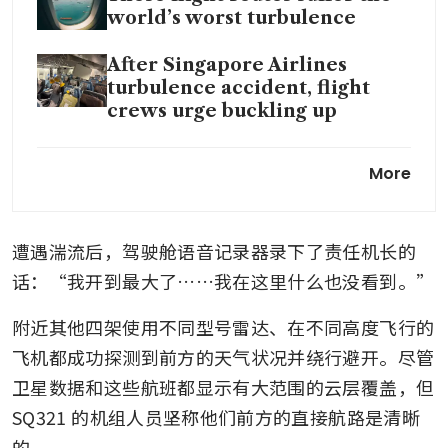
world’s worst turbulence
After Singapore Airlines
turbulence accident, flight
crews urge buckling up
SIA to compensate injured
More
SQ321 passengers at least
US$10,000 each for now
遭遇湍流后，驾驶舱语音记录器录下了责任机长的
Australian dance teacher on
board SQ321 left paralysed
话：“我开到最大了……我在这里什么也没看到。”
from chest down
附近其他四架使用不同型号雷达、在不同高度飞行的
Less than 5 seconds of extreme
飞机都成功探测到前方的天气状况并绕行避开。尽管
changes in G-force wrought
卫星数据和这些航班都显示有大范围的云层覆盖，但 
havoc on crew, passengers of
SQ321
SQ321 的机组人员坚称他们前方的直接航路是清晰
的。