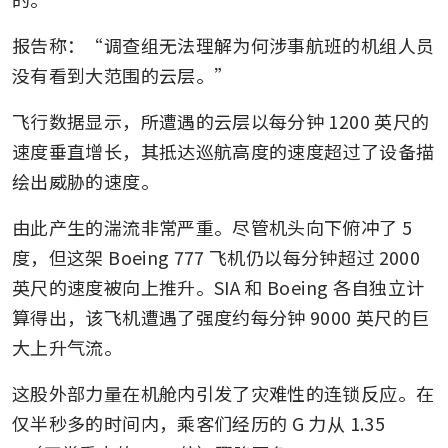
Six other times turbulence led
to serious injury on SIA flights
报告称：“调查组无法理解为何涉事航班的机组人员
in last 20 years
没有看到大范围的云层。”
Injuries from SIA’s turbulence-
飞行数据显示，所遭遇的云层以每分钟 1200 英尺的
hit flight include brain
速度垂直增长，其抵达巡航高度的速度超过了设备描
trauma, spinal cord damage
绘出威胁的速度。
One dead, ‘multiple injuries’
in SIA flight from London hit
由此产生的湍流非常严重。尽管机头向下俯冲了 5 
by severe turbulence
度，但这架 Boeing 777 飞机仍以每分钟超过 2000 
英尺的速度被向上推升。SIA 和 Boeing 各自独立计
算得出，该飞机遭遇了强度约每分钟 9000 英尺的巨
大上升气流。
这股外部力量在机舱内引发了灾难性的连锁反应。在
仅半秒多的时间内，乘客们经历的 G 力从 1.35 