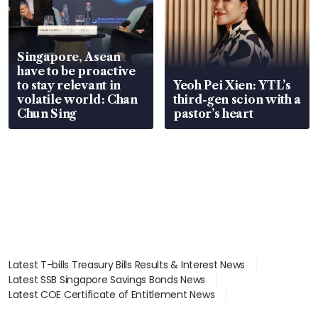
Singapore, Asean
have to be proactive
to stay relevant in
Yeoh Pei Xien: YTL’s
volatile world: Chan
third-gen scion with a
Chun Sing
pastor’s heart
Latest T-bills Treasury Bills Results & Interest News
Latest SSB Singapore Savings Bonds News
Latest COE Certificate of Entitlement News
Latest Johor-Singapore SEZ News