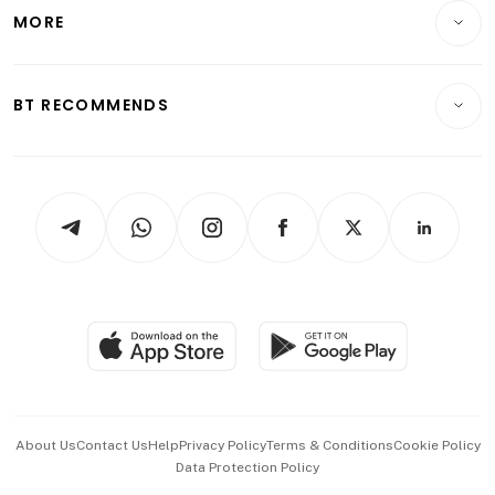
Telcos, Media & Tech
Startups & Tech
MORE
Food & Drink
Crypto & Alternative Assets
Transport & Logistics
Opinion & Features
E-paper
Motoring
Insurance
Consumer & Healthcare
ESG
BT RECOMMENDS
Videos
Style & Society
Capital Markets & Currencies
Working Life
thrive
Newsletters
Watches & Jewellery
Tech in Asia
Podcasts
Arts & Design
Asean Business
Personal Subscription
BT Luxe
Global Enterprise
Group Subscription
Travel & Wellness
SGSME
Paid Press Release
Hospitality Partners
Advertise with Us
Events & Awards
About Us
Contact Us
Help
Privacy Policy
Terms & Conditions
Cookie Policy
Data Protection Policy
中文版 (beta)