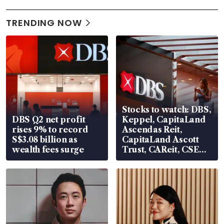
TRENDING NOW
Stocks to watch: DBS,
DBS Q2 net profit
Keppel, CapitaLand
rises 9% to record
Ascendas Reit,
S$3.08 billion as
CapitaLand Ascott
wealth fees surge
Trust, CAReit, CSE
Global, Coliwoo