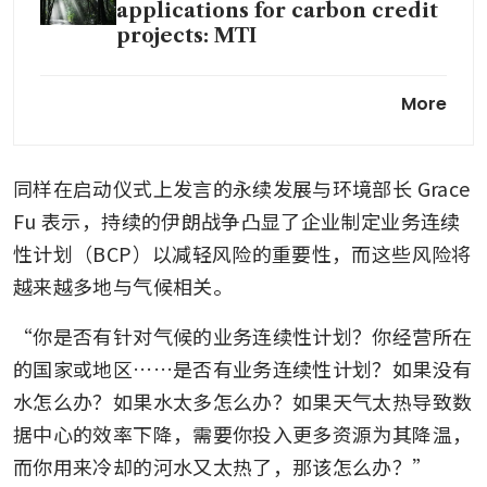
applications for carbon credit
projects: MTI
Why ‘decoupling’ energy
More
emissions from GDP growth
underpins the green
transition
同样在启动仪式上发言的永续发展与环境部长 Grace 
Less than 1% of food in
Fu 表示，持续的伊朗战争凸显了企业制定业务连续
Singapore comes from Middle
性计划（BCP）以减轻风险的重要性，而这些风险将
East, but prices could still go
越来越多地与气候相关。
up: Grace Fu
“你是否有针对气候的业务连续性计划？你经营所在
的国家或地区……是否有业务连续性计划？如果没有
水怎么办？如果水太多怎么办？如果天气太热导致数
据中心的效率下降，需要你投入更多资源为其降温，
而你用来冷却的河水又太热了，那该怎么办？”