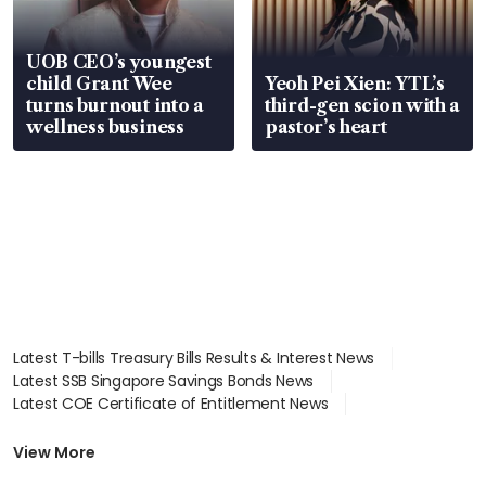
UOB CEO’s youngest
child Grant Wee
Yeoh Pei Xien: YTL’s
turns burnout into a
third-gen scion with a
wellness business
pastor’s heart
Latest T-bills Treasury Bills Results & Interest News
Latest SSB Singapore Savings Bonds News
Latest COE Certificate of Entitlement News
Latest Johor-Singapore SEZ News
Latest BTO Build To Order & Sales of Balance News
View More
Latest STI Straits Times Index News