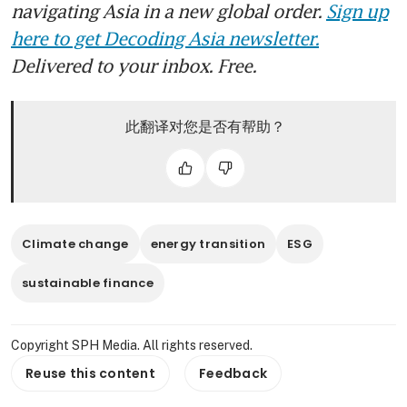
navigating Asia in a new global order.
Sign up
here to get Decoding Asia newsletter.
Delivered to your inbox. Free.
此翻译对您是否有帮助？
Climate change
energy transition
ESG
sustainable finance
Copyright SPH Media. All rights reserved.
Reuse this content
Feedback