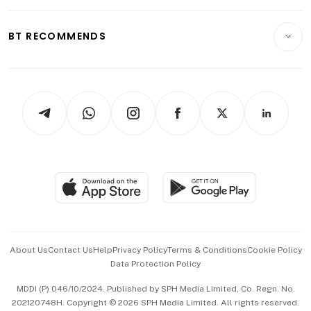
Opinion & Features
E-paper
Motoring
Insurance
Consumer & Healthcare
ESG
BT RECOMMENDS
Videos
Style & Society
Capital Markets & Currencies
Working Life
thrive
Newsletters
Watches & Jewellery
Tech in Asia
Podcasts
Arts & Design
Asean Business
Personal Subscription
BT Luxe
Global Enterprise
Group Subscription
Travel & Wellness
SGSME
Paid Press Release
Hospitality Partners
Advertise with Us
Events & Awards
About Us
Contact Us
Help
Privacy Policy
Terms & Conditions
Cookie Policy
Data Protection Policy
中文版 (beta)
MDDI (P) 046/10/2024. Published by SPH Media Limited, Co. Regn. No.
202120748H. Copyright © 2026 SPH Media Limited. All rights reserved.