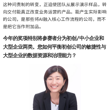
How Hyundai Motor redefines
这种问责制的转变，正迫使团队从展示演示样品，转
the factory floor with robots
向交付能真正改变业务运营的产品。能产生实际影响
and AI in its Singapore hub
的公司，是那些将AI融入核心工作流程的公司，而不
SBS Transit breaks
是把它当作附加品。
communication barrier with
Singapore’s first AI sign-
今年的奖项特别将参赛者分为初创/中小企业和
language assistant
大型企业两类。您如何平衡初创公司的敏捷性与
JTC bids goodbye to the
大型企业的数据资源和治理能力？
paper-heavy world of
construction tenders
Thales redefines the airport
journey with AI-powered
biometrics
AI-driven inspection platform
boosts productivity by 70% for