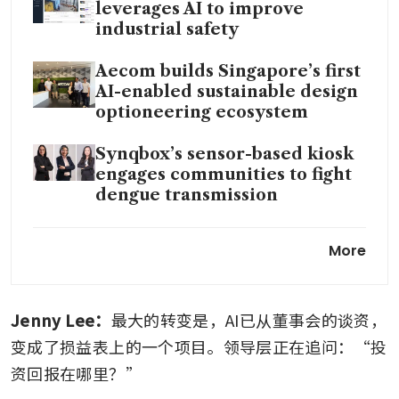
leverages AI to improve
industrial safety
Aecom builds Singapore’s first
AI-enabled sustainable design
optioneering ecosystem
Synqbox’s sensor-based kiosk
engages communities to fight
dengue transmission
Milkiway AI powers
More
Singapore’s preventive care
goals with its health report
software
Jenny Lee：
最大的转变是，AI已从董事会的谈资，
Primustech teaches buildings
变成了损益表上的一个项目。领导层正在追问：“投
to ‘think’
资回报在哪里？”