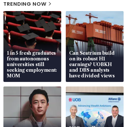
TRENDING NOW
1 in 5 fresh graduates
Can Seatrium build
from autonomous
on its robust H1
universities still
earnings? UOBKH
seeking employment:
and DBS analysts
MOM
have divided views