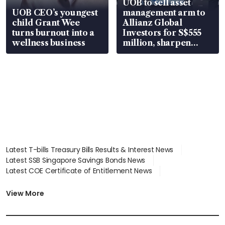
UOB to sell asset
UOB CEO’s youngest
management arm to
child Grant Wee
Allianz Global
turns burnout into a
Investors for S$555
wellness business
million, sharpen
wealth advisory
focus
Latest T-bills Treasury Bills Results & Interest News
Latest SSB Singapore Savings Bonds News
Latest COE Certificate of Entitlement News
Latest Johor-Singapore SEZ News
Latest BTO Build To Order & Sales of Balance News
View More
Latest STI Straits Times Index News
Latest SGX Dividends, Share Price News
Latest Bonds Market News