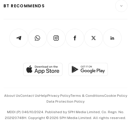
Insurance
Consumer & Healthcare
ESG
BT RECOMMENDS
Videos
Style & Society
Capital Markets & Currencies
Working Life
thrive
Newsletters
Watches & Jewellery
Tech in Asia
Podcasts
Arts & Design
Asean Business
Personal Subscription
BT Luxe
Global Enterprise
Group Subscription
Travel & Wellness
SGSME
Paid Press Release
Hospitality Partners
Advertise with Us
Events & Awards
About Us
Contact Us
Help
Privacy Policy
Terms & Conditions
Cookie Policy
Data Protection Policy
中文版 (beta)
MDDI (P) 046/10/2024. Published by SPH Media Limited, Co. Regn. No.
202120748H. Copyright © 2026 SPH Media Limited. All rights reserved.