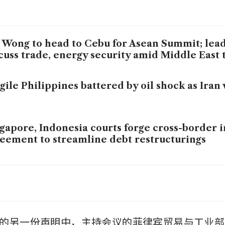
Wong to head to Cebu for Asean Summit; lead
cuss trade, energy security amid Middle East 
gile Philippines battered by oil shock as Iran 
gapore, Indonesia courts forge cross-border 
eement to streamline debt restructurings
th-east Asia risks missing global chip boom as
estments bypass region
另一份声明中，主持会议的菲律宾贸易与工业部长Cri