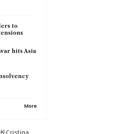
ers to
tensions
war hits Asia
insolvency
 fab
More
stina 