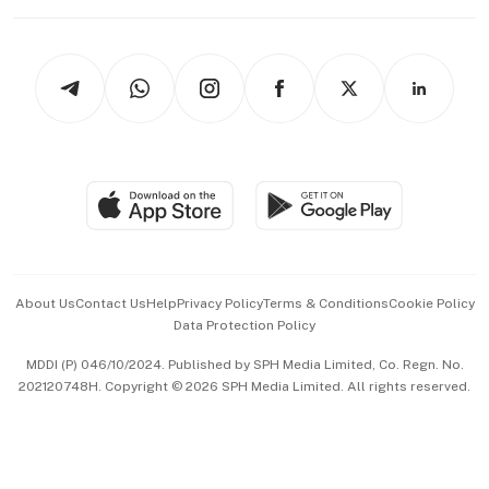
Working Life
thrive
Newsletters
Watches & Jewellery
Tech in Asia
Podcasts
Arts & Design
Asean Business
Personal Subscription
BT Luxe
Global Enterprise
Group Subscription
Travel & Wellness
SGSME
Paid Press Release
Hospitality Partners
Advertise with Us
Events & Awards
About Us
Contact Us
Help
Privacy Policy
Terms & Conditions
Cookie Policy
Data Protection Policy
中文版 (beta)
MDDI (P) 046/10/2024. Published by SPH Media Limited, Co. Regn. No.
202120748H. Copyright © 2026 SPH Media Limited. All rights reserved.