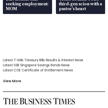
seeking employment:
third-gen scion with a
MOM
pastor’s heart
Latest T-bills Treasury Bills Results & Interest News
Latest SSB Singapore Savings Bonds News
Latest COE Certificate of Entitlement News
Latest Johor-Singapore SEZ News
Latest BTO Build To Order & Sales of Balance News
View More
Latest STI Straits Times Index News
Latest SGX Dividends, Share Price News
Latest Bonds Market News
Latest Singapore Stocks To Buy News
Latest Singapore Economy News