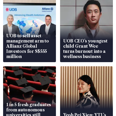
UOB to sell asset
management arm to
UOB CEO’s youngest
Allianz Global
child Grant Wee
Investors for S$555
turns burnout into a
million
wellness business
1 in 5 fresh graduates
from autonomous
universities still
Yeoh Pei Xien: YTL’s