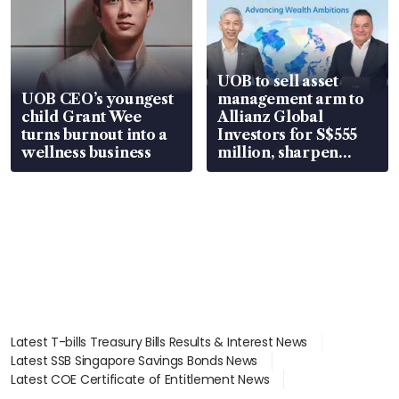
UOB to sell asset
UOB CEO’s youngest
management arm to
child Grant Wee
Allianz Global
turns burnout into a
Investors for S$555
wellness business
million, sharpen
wealth advisory
focus
Latest T-bills Treasury Bills Results & Interest News
Latest SSB Singapore Savings Bonds News
Latest COE Certificate of Entitlement News