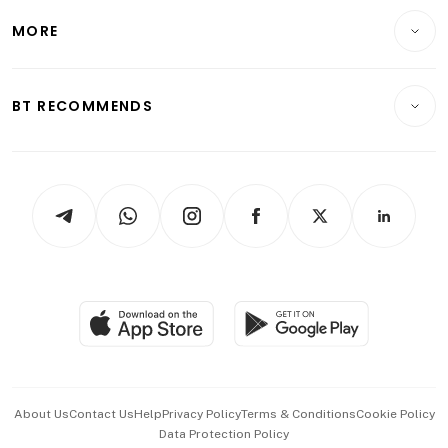
Personal Finance
Telcos, Media & Tech
Startups & Tech
MORE
Food & Drink
Crypto & Alternative Assets
Transport & Logistics
Opinion & Features
E-paper
Motoring
Insurance
Consumer & Healthcare
ESG
BT RECOMMENDS
Videos
Style & Society
Capital Markets & Currencies
Working Life
thrive
Newsletters
Watches & Jewellery
Tech in Asia
Podcasts
Arts & Design
Asean Business
Personal Subscription
BT Luxe
Global Enterprise
Group Subscription
Travel & Wellness
SGSME
Paid Press Release
Hospitality Partners
Advertise with Us
Events & Awards
About Us
Contact Us
Help
Privacy Policy
Terms & Conditions
Cookie Policy
Data Protection Policy
中文版 (beta)