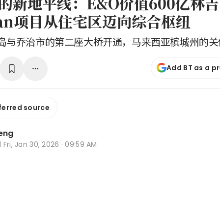
的新地平线：E&O价值600亿林
man项目从住宅区迈向综合枢纽
岛与乔治市的第二座大桥开通，马来西亚槟城州的关
Add BT as a p
ferred source
Leng
d
Fri, Jan 30, 2026 · 09:59 AM