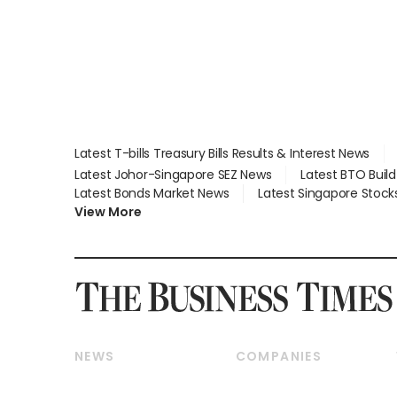
Latest T-bills Treasury Bills Results & Interest News
Latest Johor-Singapore SEZ News
Latest BTO Buil
Latest Bonds Market News
Latest Singapore Stock
View More
NEWS
COMPANIES
Breaking News
Companies & Markets