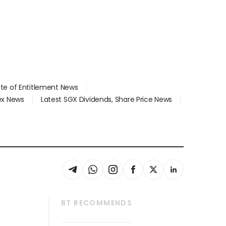
ate of Entitlement News
dex News
Latest SGX Dividends, Share Price News
BT RECOMMENDS
thrive