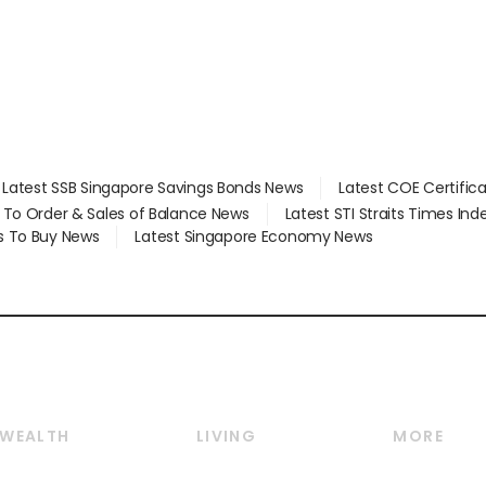
Latest SSB Singapore Savings Bonds News
Latest COE Certific
d To Order & Sales of Balance News
Latest STI Straits Times In
s To Buy News
Latest Singapore Economy News
WEALTH
LIVING
MORE
Wealth
Lifestyle
E-paper