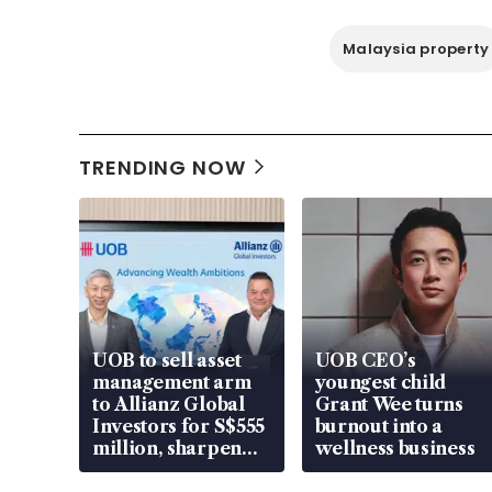
Malaysia property
TRENDING NOW
UOB to sell asset
UOB CEO’s
management arm
youngest child
to Allianz Global
Grant Wee turns
Investors for S$555
burnout into a
million, sharpen
wellness business
wealth advisory
focus