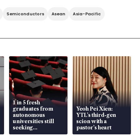
Semiconductors
Asean
Asia-Pacific
1 in 5 fresh
graduates from
Yeoh Pei Xien:
autonomous
YTL’s third-gen
universities still
scion with a
seeking
pastor’s heart
employment: MOM